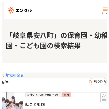
メニュー
保育園・幼稚園を探す
「岐阜県安八町」の保育園・幼稚
園・こども園の検索結果
地図から探す
地域から探す
地域を変更
マイページ
6件
絞り込み
閲覧履歴
認定こども園（保育所型）
認可
結こども園
お気に入り