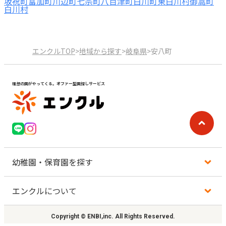
坂祝町
富加町
川辺町
七宗町
八百津町
白川町
東白川村
御嵩町
白川村
エンクルTOP
>
地域から探す
>
岐阜県
>
安八町
理想の園がやってくる。オファー型園探しサービス
幼稚園・保育園を探す
エンクルについて
地図から探す
Copyright © ENBI,inc. All Rights Reserved.