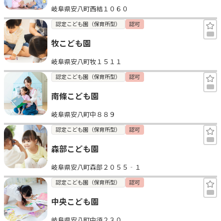
岐阜県安八町西結１０６０
見学日記
認定こども園（保育所型）
認可
牧こども園
メッセージ
岐阜県安八町牧１５１１
おすすめの園
認定こども園（保育所型）
認可
南條こども園
エンクルの特徴と活用方法
コラム
岐阜県安八町中８８９
お知らせ
認定こども園（保育所型）
認可
森部こども園
岐阜県安八町森部２０５５‐１
認定こども園（保育所型）
認可
中央こども園
岐阜県安八町中須２３０