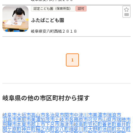
認定こども園（保育所型）
認可
ふたばこども園
岐阜県安八町西結２８１８
1
岐阜県の他の市区町村から探す
岐阜市
大垣市
高山市
多治見市
関市
中津川市
美濃市
瑞浪市
羽島市
恵那市
美濃加茂市
土岐市
各務原市
可児市
山県市
瑞穂市
飛騨市
本巣市
郡上市
下呂市
海津市
岐南町
笠松町
養老町
垂井町
関ケ原町
神戸町
輪之内町
安八町
揖斐川町
大野町
池田町
北方町