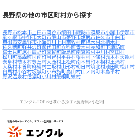
見学日記
長野県の他の市区町村から探す
メッセージ
長野市
松本市
上田市
岡谷市
飯田市
諏訪市
須坂市
小諸市
伊那市
駒ヶ根市
中野市
大町市
飯山市
茅野市
塩尻市
佐久市
千曲市
東御市
安曇野市
小海町
川上村
南牧村
南相木村
北相木村
おすすめの園
佐久穂町
軽井沢町
御代田町
立科町
青木村
長和町
下諏訪町
富士見町
原村
辰野町
箕輪町
飯島町
南箕輪村
中川村
宮田村
松川町
高森町
阿南町
阿智村
平谷村
根羽村
下條村
売木村
天龍村
泰阜村
喬木村
豊丘村
大鹿村
上松町
南木曽町
木祖村
王滝村
エンクルの特徴と活用方法
大桑村
木曽町
麻績村
生坂村
山形村
朝日村
筑北村
池田町
松川村
コラム
白馬村
小谷村
坂城町
小布施町
高山村
山ノ内町
木島平村
お知らせ
野沢温泉村
信濃町
小川村
飯綱町
栄村
エンクルTOP
>
地域から探す
>
長野県
>
小谷村
理想の園がやってくる。オファー型園探しサービス