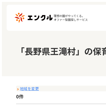
理想の園がやってくる。

オファー型園探しサービス
マ
保育園・幼稚園を探す
「長野県王滝村」の保
閲
地図から探す
お
地域から探す
地域を変更
0件