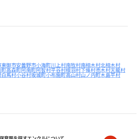
市
東御市
安曇野市
小海町
川上村
南牧村
南相木村
北相木村
川町
高森町
阿南町
阿智村
平谷村
根羽村
下條村
売木村
天龍村
村
白馬村
小谷村
坂城町
小布施町
高山村
山ノ内町
木島平村
保育園を探す
エンクルについて