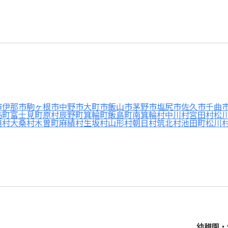
市
伊那市
駒ヶ根市
中野市
大町市
飯山市
茅野市
塩尻市
佐久市
千曲
訪町
富士見町
原村
辰野町
箕輪町
飯島町
南箕輪村
中川村
宮田村
松
滝村
大桑村
木曽町
麻績村
生坂村
山形村
朝日村
筑北村
池田町
松川
幼稚園・