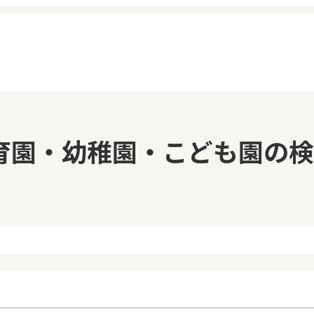
イページ
見学日記
育園・幼稚園・こども園の検
覧履歴
メッセージ
気に入り
おすすめの園