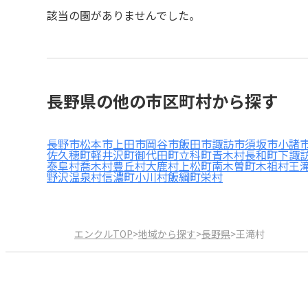
該当の園がありませんでした。
長野県の他の市区町村から探す
長野市
松本市
上田市
岡谷市
飯田市
諏訪市
須坂市
小諸
佐久穂町
軽井沢町
御代田町
立科町
青木村
長和町
下諏
泰阜村
喬木村
豊丘村
大鹿村
上松町
南木曽町
木祖村
王
野沢温泉村
信濃町
小川村
飯綱町
栄村
エンクルTOP
>
地域から探す
>
長野県
>
王滝村