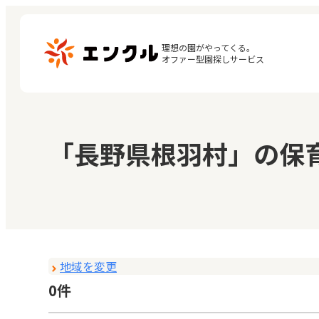
理想の園がやってくる。

オファー型園探しサービス
マ
保育園・幼稚園を探す
「長野県根羽村」の保
閲
地図から探す
お
地域から探す
地域を変更
0件