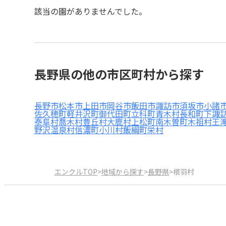
該当の園がありませんでした。
長野県の他の市区町村から探す
長野市
松本市
上田市
岡谷市
飯田市
諏訪市
須坂市
小諸
佐久穂町
軽井沢町
御代田町
立科町
青木村
長和町
下諏
泰阜村
喬木村
豊丘村
大鹿村
上松町
南木曽町
木祖村
王
野沢温泉村
信濃町
小川村
飯綱町
栄村
エンクルTOP
>
地域から探す
>
長野県
>
根羽村