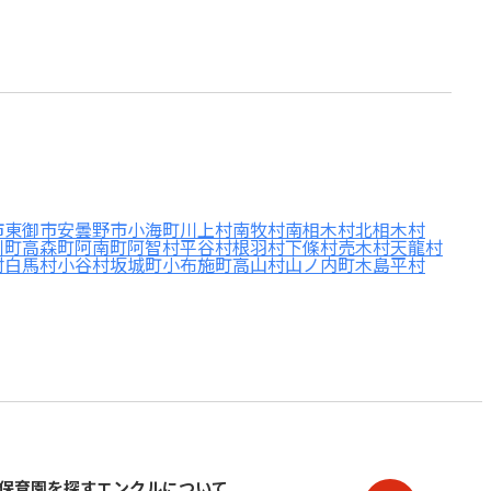
市
東御市
安曇野市
小海町
川上村
南牧村
南相木村
北相木村
川町
高森町
阿南町
阿智村
平谷村
根羽村
下條村
売木村
天龍村
村
白馬村
小谷村
坂城町
小布施町
高山村
山ノ内町
木島平村
保育園を探す
エンクルについて