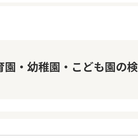
イページ
見学日記
育園・幼稚園・こども園の検
覧履歴
メッセージ
気に入り
おすすめの園