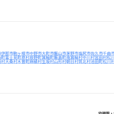
市
伊那市
駒ヶ根市
中野市
大町市
飯山市
茅野市
塩尻市
佐久市
千曲
訪町
富士見町
原村
辰野町
箕輪町
飯島町
南箕輪村
中川村
宮田村
松
滝村
大桑村
木曽町
麻績村
生坂村
山形村
朝日村
筑北村
池田町
松川
幼稚園・