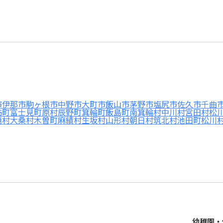
市
伊那市
駒ヶ根市
中野市
大町市
飯山市
茅野市
塩尻市
佐久市
千曲
訪町
富士見町
原村
辰野町
箕輪町
飯島町
南箕輪村
中川村
宮田村
松
滝村
大桑村
木曽町
麻績村
生坂村
山形村
朝日村
筑北村
池田町
松川
幼稚園・