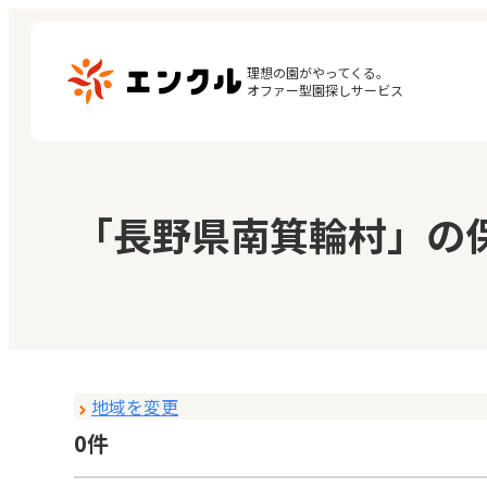
理想の園がやってくる。

オファー型園探しサービス
マ
保育園・幼稚園を探す
「長野県南箕輪村」の
閲
地図から探す
お
地域から探す
地域を変更
0件