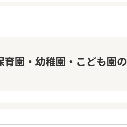
イページ
見学日記
保育園・幼稚園・こども園の
覧履歴
メッセージ
気に入り
おすすめの園