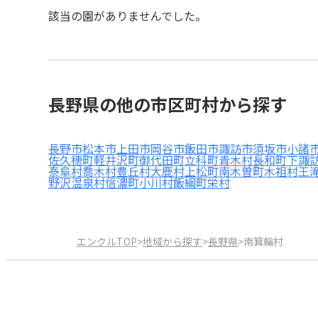
該当の園がありませんでした。
長野県の他の市区町村から探す
長野市
松本市
上田市
岡谷市
飯田市
諏訪市
須坂市
小諸
佐久穂町
軽井沢町
御代田町
立科町
青木村
長和町
下諏
泰阜村
喬木村
豊丘村
大鹿村
上松町
南木曽町
木祖村
王
野沢温泉村
信濃町
小川村
飯綱町
栄村
エンクルTOP
>
地域から探す
>
長野県
>
南箕輪村