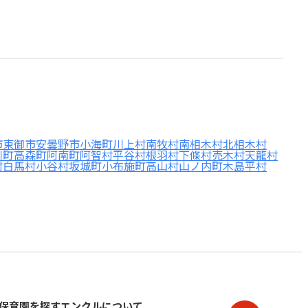
市
東御市
安曇野市
小海町
川上村
南牧村
南相木村
北相木村
川町
高森町
阿南町
阿智村
平谷村
根羽村
下條村
売木村
天龍村
村
白馬村
小谷村
坂城町
小布施町
高山村
山ノ内町
木島平村
保育園を探す
エンクルについて