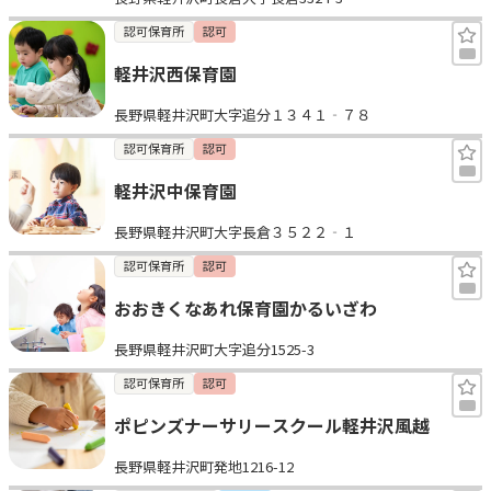
認可保育所
認可
軽井沢西保育園
長野県軽井沢町大字追分１３４１‐７８
認可保育所
認可
軽井沢中保育園
長野県軽井沢町大字長倉３５２２‐１
認可保育所
認可
おおきくなあれ保育園かるいざわ
長野県軽井沢町大字追分1525-3
認可保育所
認可
ポピンズナーサリースクール軽井沢風越
長野県軽井沢町発地1216-12