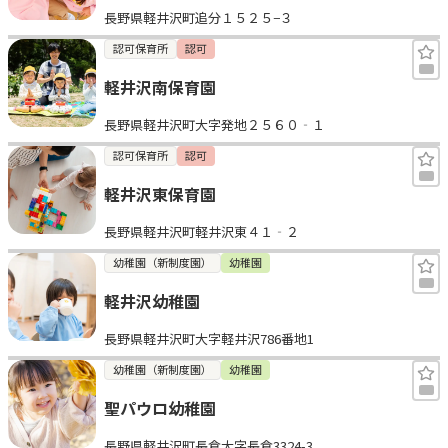
長野県軽井沢町追分１５２５−３
見学日記
認可保育所
認可
軽井沢南保育園
メッセージ
長野県軽井沢町大字発地２５６０‐１
おすすめの園
認可保育所
認可
軽井沢東保育園
エンクルの特徴と活用方法
コラム
長野県軽井沢町軽井沢東４１‐２
お知らせ
幼稚園（新制度園）
幼稚園
軽井沢幼稚園
長野県軽井沢町大字軽井沢786番地1
幼稚園（新制度園）
幼稚園
聖パウロ幼稚園
長野県軽井沢町長倉大字長倉3324-3