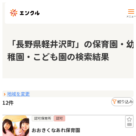
メニュー
保育園・幼稚園を探す
「長野県軽井沢町」の保育園・幼
稚園・こども園の検索結果
地図から探す
地域から探す
地域を変更
マイページ
12件
絞り込み
閲覧履歴
認可保育所
認可
おおきくなあれ保育園
お気に入り