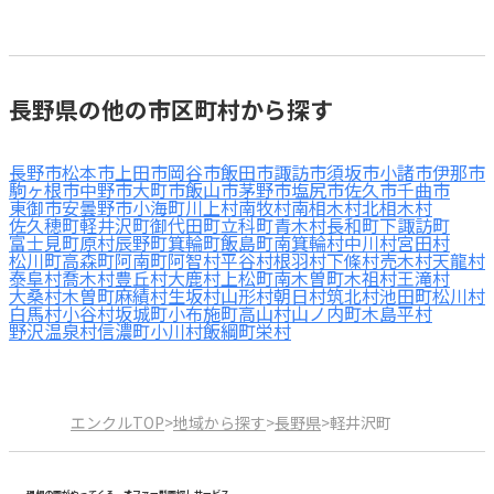
長野県の他の市区町村から探す
長野市
松本市
上田市
岡谷市
飯田市
諏訪市
須坂市
小諸市
伊那市
駒ヶ根市
中野市
大町市
飯山市
茅野市
塩尻市
佐久市
千曲市
東御市
安曇野市
小海町
川上村
南牧村
南相木村
北相木村
佐久穂町
軽井沢町
御代田町
立科町
青木村
長和町
下諏訪町
富士見町
原村
辰野町
箕輪町
飯島町
南箕輪村
中川村
宮田村
松川町
高森町
阿南町
阿智村
平谷村
根羽村
下條村
売木村
天龍村
泰阜村
喬木村
豊丘村
大鹿村
上松町
南木曽町
木祖村
王滝村
大桑村
木曽町
麻績村
生坂村
山形村
朝日村
筑北村
池田町
松川村
白馬村
小谷村
坂城町
小布施町
高山村
山ノ内町
木島平村
野沢温泉村
信濃町
小川村
飯綱町
栄村
エンクルTOP
>
地域から探す
>
長野県
>
軽井沢町
理想の園がやってくる。オファー型園探しサービス