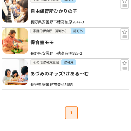
自由保育所ひかりの子
長野県安曇野市穂高柏原2847-3
家庭的保育所（認可外）
認可外
保育室モモ
長野県安曇野市穂高有明985-2
その他認可外施設
認可外
あづみのキッズ?けある〜む
長野県安曇野市豊科5685
1