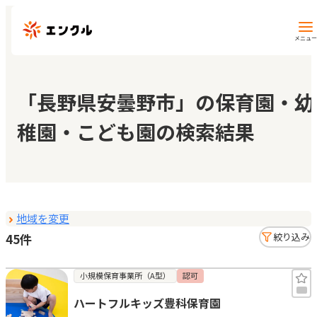
メニュー
保育園・幼稚園を探す
「長野県安曇野市」の保育園・幼
稚園・こども園の検索結果
地図から探す
地域から探す
地域を変更
マイページ
45件
絞り込み
閲覧履歴
小規模保育事業所（A型）
認可
ハートフルキッズ豊科保育園
お気に入り