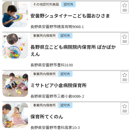
その他認可外施設
認可外
安曇野シュタイナーこども園おひさま
長野県安曇野市穂高有明9068-1
事業所内保育所
認可外
長野県立こども病院院内保育所 ぽかぽか
えん
長野県安曇野市豊科3100
事業所内保育所
認可外
ミサトピア小倉病院保育所
長野県安曇野市三郷小倉6086-2
事業所内保育所
認可外
保育所てくのん
長野県安曇野市豊科高家10-3