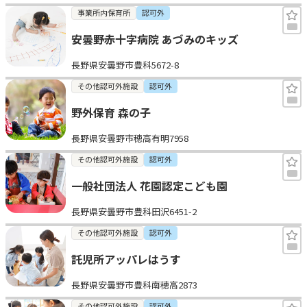
事業所内保育所
認可外
安曇野赤十字病院 あづみのキッズ
長野県安曇野市豊科5672-8
その他認可外施設
認可外
野外保育 森の子
長野県安曇野市穂高有明7958
その他認可外施設
認可外
一般社団法人 花園認定こども園
長野県安曇野市豊科田沢6451-2
その他認可外施設
認可外
託児所アッパレはうす
長野県安曇野市豊科南穂高2873
その他認可外施設
認可外