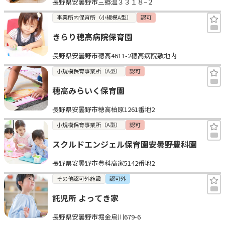
長野県安曇野市三郷温３３１８−２
事業所内保育所（小規模A型）
認可
きらり穂高病院保育園
長野県安曇野市穂高4611-2穂高病院敷地内
小規模保育事業所（A型）
認可
穂高みらいく保育園
長野県安曇野市穂高柏原1261番地2
小規模保育事業所（A型）
認可
スクルドエンジェル保育園安曇野豊科園
長野県安曇野市豊科高家5142番地2
その他認可外施設
認可外
託児所 よってき家
長野県安曇野市堀金烏川679-6