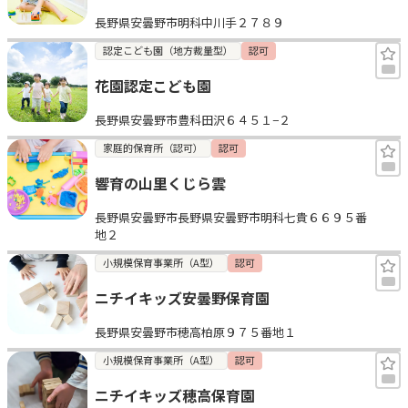
長野県安曇野市明科中川手２７８９
認定こども園（地方裁量型）
認可
花園認定こども園
長野県安曇野市豊科田沢６４５１−２
家庭的保育所（認可）
認可
響育の山里くじら雲
長野県安曇野市長野県安曇野市明科七貴６６９５番
地２
小規模保育事業所（A型）
認可
ニチイキッズ安曇野保育園
長野県安曇野市穂高柏原９７５番地１
小規模保育事業所（A型）
認可
ニチイキッズ穂高保育園