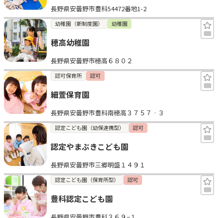
長野県安曇野市豊科54472番地1-2
見学日記
幼稚園（新制度園）
幼稚園
穂高幼稚園
メッセージ
長野県安曇野市穂高６８０２
おすすめの園
認可保育所
認可
細萱保育園
エンクルの特徴と活用方法
コラム
長野県安曇野市豊科南穂高３７５７‐３
お知らせ
認定こども園（幼保連携型）
認可
認定やまぶきこども園
長野県安曇野市三郷明盛１４９１
認定こども園（保育所型）
認可
豊科認定こども園
長野県安曇野市豊科３６９−１