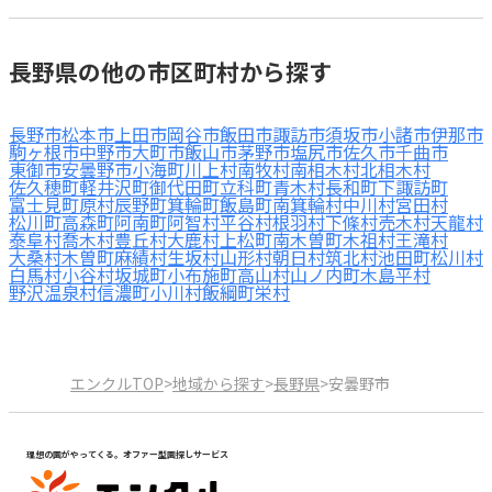
長野県の他の市区町村から探す
長野市
松本市
上田市
岡谷市
飯田市
諏訪市
須坂市
小諸市
伊那市
駒ヶ根市
中野市
大町市
飯山市
茅野市
塩尻市
佐久市
千曲市
東御市
安曇野市
小海町
川上村
南牧村
南相木村
北相木村
佐久穂町
軽井沢町
御代田町
立科町
青木村
長和町
下諏訪町
富士見町
原村
辰野町
箕輪町
飯島町
南箕輪村
中川村
宮田村
松川町
高森町
阿南町
阿智村
平谷村
根羽村
下條村
売木村
天龍村
泰阜村
喬木村
豊丘村
大鹿村
上松町
南木曽町
木祖村
王滝村
大桑村
木曽町
麻績村
生坂村
山形村
朝日村
筑北村
池田町
松川村
白馬村
小谷村
坂城町
小布施町
高山村
山ノ内町
木島平村
野沢温泉村
信濃町
小川村
飯綱町
栄村
エンクルTOP
>
地域から探す
>
長野県
>
安曇野市
理想の園がやってくる。オファー型園探しサービス