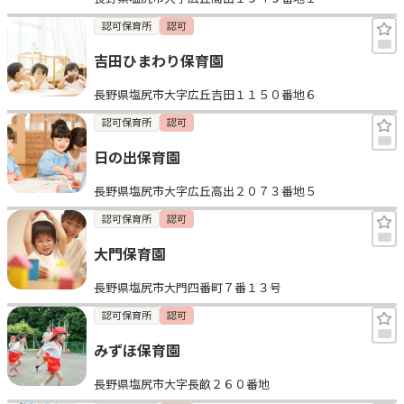
認可保育所
認可
吉田ひまわり保育園
長野県塩尻市大字広丘吉田１１５０番地６
認可保育所
認可
日の出保育園
長野県塩尻市大字広丘高出２０７３番地５
認可保育所
認可
大門保育園
長野県塩尻市大門四番町７番１３号
認可保育所
認可
みずほ保育園
長野県塩尻市大字長畝２６０番地