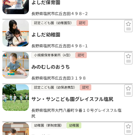
よしだ保育園
長野県塩尻市広丘吉田４９８−２
認定こども園（幼稚園型）
認可
よしだ幼稚園
長野県塩尻市広丘吉田４９８−１
小規模保育事業所（A型）
認可
みのむしのおうち
長野県塩尻市広丘吉田３１９８
認定こども園（幼保連携型）
認可
サン・サンこども園グレイスフル塩尻
長野県塩尻市大門八番町９番１０号グレイスフル塩
尻
幼稚園（新制度園）
幼稚園