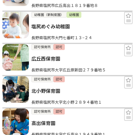
長野県塩尻市広丘高出１８１９番地８
見学日記
幼稚園（新制度園）
幼稚園
塩尻めぐみ幼稚園
メッセージ
長野県塩尻市大門七番町１３−２４
おすすめの園
認可保育所
認可
広丘西保育園
エンクルの特徴と活用方法
コラム
長野県塩尻市大字広丘原新田２７９番地５
お知らせ
認可保育所
認可
北小野保育園
長野県塩尻市大字北小野２８９４番地１
認可保育所
認可
高出保育園
長野県塩尻市大字広丘高出１９４９番地１