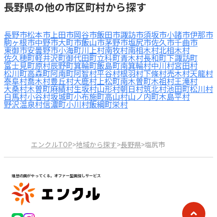
長野県の他の市区町村から探す
長野市
松本市
上田市
岡谷市
飯田市
諏訪市
須坂市
小諸市
伊那市
駒ヶ根市
中野市
大町市
飯山市
茅野市
塩尻市
佐久市
千曲市
東御市
安曇野市
小海町
川上村
南牧村
南相木村
北相木村
佐久穂町
軽井沢町
御代田町
立科町
青木村
長和町
下諏訪町
富士見町
原村
辰野町
箕輪町
飯島町
南箕輪村
中川村
宮田村
松川町
高森町
阿南町
阿智村
平谷村
根羽村
下條村
売木村
天龍村
泰阜村
喬木村
豊丘村
大鹿村
上松町
南木曽町
木祖村
王滝村
大桑村
木曽町
麻績村
生坂村
山形村
朝日村
筑北村
池田町
松川村
白馬村
小谷村
坂城町
小布施町
高山村
山ノ内町
木島平村
野沢温泉村
信濃町
小川村
飯綱町
栄村
エンクルTOP
>
地域から探す
>
長野県
>
塩尻市
理想の園がやってくる。オファー型園探しサービス