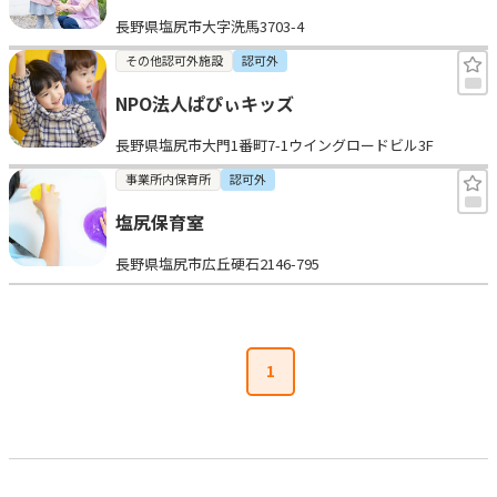
長野県塩尻市大字洗馬3703-4
その他認可外施設
認可外
NPO法人ぱぴぃキッズ
長野県塩尻市大門1番町7-1ウイングロードビル3F
事業所内保育所
認可外
塩尻保育室
長野県塩尻市広丘硬石2146-795
1