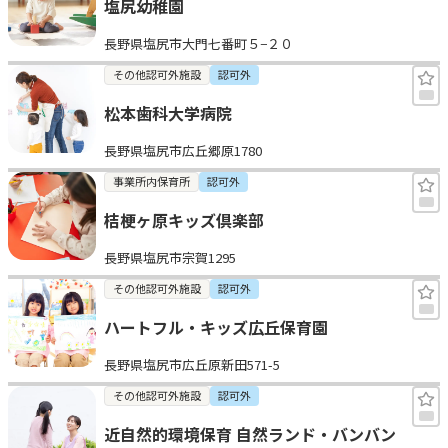
塩尻幼稚園
長野県塩尻市大門七番町５−２０
その他認可外施設
認可外
松本歯科大学病院
長野県塩尻市広丘郷原1780
事業所内保育所
認可外
桔梗ヶ原キッズ倶楽部
長野県塩尻市宗賀1295
その他認可外施設
認可外
ハートフル・キッズ広丘保育園
長野県塩尻市広丘原新田571-5
その他認可外施設
認可外
近自然的環境保育 自然ランド・バンバン