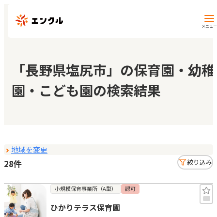
メニュー
保育園・幼稚園を探す
「長野県塩尻市」の保育園・幼稚
園・こども園の検索結果
地図から探す
地域から探す
地域を変更
マイページ
28件
絞り込み
閲覧履歴
小規模保育事業所（A型）
認可
ひかりテラス保育園
お気に入り