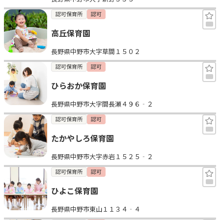
認可保育所
認可
高丘保育園
長野県中野市大字草間１５０２
認可保育所
認可
ひらおか保育園
長野県中野市大字間長瀬４９６‐２
認可保育所
認可
たかやしろ保育園
長野県中野市大字赤岩１５２５‐２
認可保育所
認可
ひよこ保育園
長野県中野市東山１１３４‐４