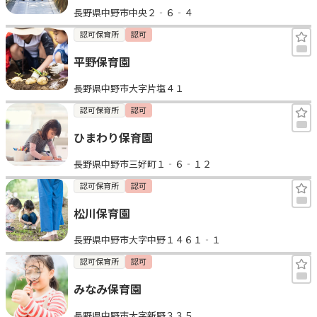
長野県中野市中央２‐６‐４
見学日記
認可保育所
認可
平野保育園
メッセージ
長野県中野市大字片塩４１
おすすめの園
認可保育所
認可
ひまわり保育園
エンクルの特徴と活用方法
コラム
長野県中野市三好町１‐６‐１２
お知らせ
認可保育所
認可
松川保育園
長野県中野市大字中野１４６１‐１
認可保育所
認可
みなみ保育園
長野県中野市大字新野３３５