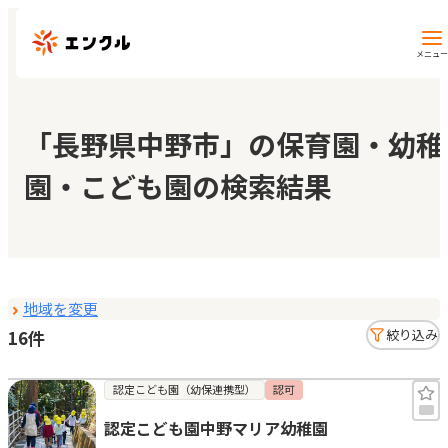
メニュー
保育園・幼稚園を探す
「長野県中野市」の保育園・幼稚
園・こども園の検索結果
地図から探す
地域から探す
地域を変更
マイページ
16件
絞り込み
閲覧履歴
認定こども園（幼保連携型）
認可
認定こども園中野マリア幼稚園
お気に入り