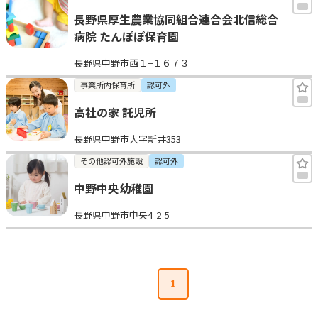
長野県厚生農業協同組合連合会北信総合
病院 たんぽぽ保育園
長野県中野市西１−１６７３
事業所内保育所
認可外
高社の家 託児所
長野県中野市大字新井353
その他認可外施設
認可外
中野中央幼稚園
長野県中野市中央4-2-5
1