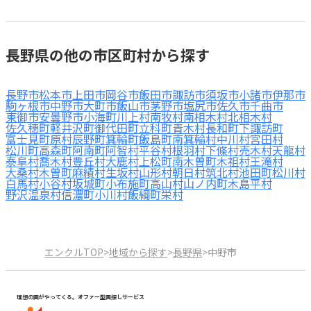
長野県の他の市区町村から探す
長野市
松本市
上田市
岡谷市
飯田市
諏訪市
須坂市
小諸市
伊那市
駒ヶ根市
中野市
大町市
飯山市
茅野市
塩尻市
佐久市
千曲市
東御市
安曇野市
小海町
川上村
南牧村
南相木村
北相木村
佐久穂町
軽井沢町
御代田町
立科町
青木村
長和町
下諏訪町
富士見町
原村
辰野町
箕輪町
飯島町
南箕輪村
中川村
宮田村
松川町
高森町
阿南町
阿智村
平谷村
根羽村
下條村
売木村
天龍村
泰阜村
喬木村
豊丘村
大鹿村
上松町
南木曽町
木祖村
王滝村
大桑村
木曽町
麻績村
生坂村
山形村
朝日村
筑北村
池田町
松川村
白馬村
小谷村
坂城町
小布施町
高山村
山ノ内町
木島平村
野沢温泉村
信濃町
小川村
飯綱町
栄村
エンクルTOP
>
地域から探す
>
長野県
>
中野市
理想の園がやってくる。オファー型園探しサービス