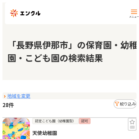
メニュー
保育園・幼稚園を探す
「長野県伊那市」の保育園・幼稚
園・こども園の検索結果
地図から探す
地域から探す
地域を変更
マイページ
28件
絞り込み
閲覧履歴
認定こども園（幼稚園型）
認可
天使幼稚園
お気に入り