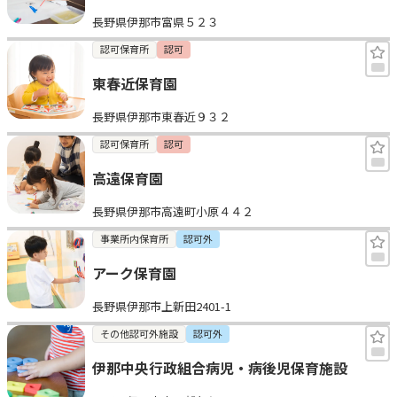
長野県伊那市富県５２３
認可保育所
認可
東春近保育園
長野県伊那市東春近９３２
認可保育所
認可
高遠保育園
長野県伊那市高遠町小原４４２
事業所内保育所
認可外
アーク保育園
長野県伊那市上新田2401-1
その他認可外施設
認可外
伊那中央行政組合病児・病後児保育施設