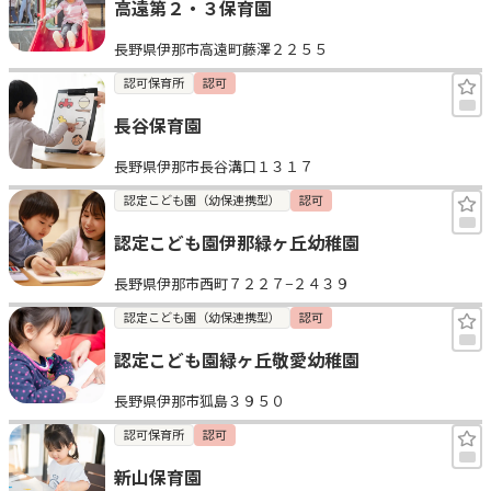
高遠第２・３保育園
長野県伊那市高遠町藤澤２２５５
認可保育所
認可
長谷保育園
長野県伊那市長谷溝口１３１７
認定こども園（幼保連携型）
認可
認定こども園伊那緑ヶ丘幼稚園
長野県伊那市西町７２２７−２４３９
認定こども園（幼保連携型）
認可
認定こども園緑ヶ丘敬愛幼稚園
長野県伊那市狐島３９５０
認可保育所
認可
新山保育園