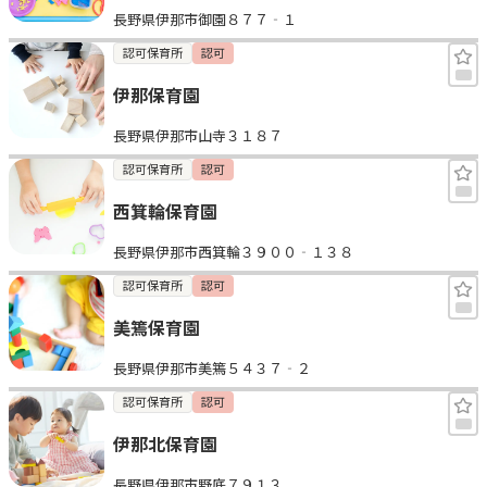
長野県伊那市御園８７７‐１
見学日記
認可保育所
認可
伊那保育園
メッセージ
長野県伊那市山寺３１８７
おすすめの園
認可保育所
認可
西箕輪保育園
エンクルの特徴と活用方法
コラム
長野県伊那市西箕輪３９００‐１３８
お知らせ
認可保育所
認可
美篶保育園
長野県伊那市美篶５４３７‐２
認可保育所
認可
伊那北保育園
長野県伊那市野底７９１３