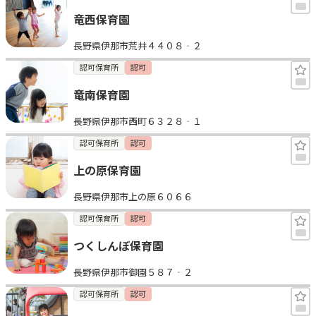
竜西保育園
長野県伊那市荒井４４０８‐２
認可保育所
認可
竜南保育園
長野県伊那市西町６３２８‐１
認可保育所
認可
上の原保育園
長野県伊那市上の原６０６６
認可保育所
認可
つくしんぼ保育園
長野県伊那市御園５８７‐２
認可保育所
認可