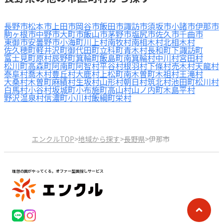
長野市
松本市
上田市
岡谷市
飯田市
諏訪市
須坂市
小諸市
伊那市
駒ヶ根市
中野市
大町市
飯山市
茅野市
塩尻市
佐久市
千曲市
東御市
安曇野市
小海町
川上村
南牧村
南相木村
北相木村
佐久穂町
軽井沢町
御代田町
立科町
青木村
長和町
下諏訪町
富士見町
原村
辰野町
箕輪町
飯島町
南箕輪村
中川村
宮田村
松川町
高森町
阿南町
阿智村
平谷村
根羽村
下條村
売木村
天龍村
泰阜村
喬木村
豊丘村
大鹿村
上松町
南木曽町
木祖村
王滝村
大桑村
木曽町
麻績村
生坂村
山形村
朝日村
筑北村
池田町
松川村
白馬村
小谷村
坂城町
小布施町
高山村
山ノ内町
木島平村
野沢温泉村
信濃町
小川村
飯綱町
栄村
エンクルTOP
>
地域から探す
>
長野県
>
伊那市
理想の園がやってくる。オファー型園探しサービス