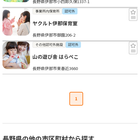
長野県伊那市小四郎久保1337-1
事業所内保育所
認可外
ヤクルト伊那保育室
長野県伊那市御園206-2
その他認可外施設
認可外
山の遊び舎 はらぺこ
長野県伊那市東春近3660
1
長野県の他の市区町村から探す