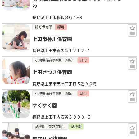
わ
長野県上田市秋和８６４−３
認可保育所
認可
上田市神川保育園
長野県上田市蒼久保１２１２−１
小規模保育事業所（A型）
認可
上田さつき保育園
長野県上田市天神三丁目５番９０号
小規模保育事業所（A型）
認可
すくすく園
長野県上田市古安曽３９０８−５
幼稚園（新制度園）
幼稚園
聖マリア幼稚園