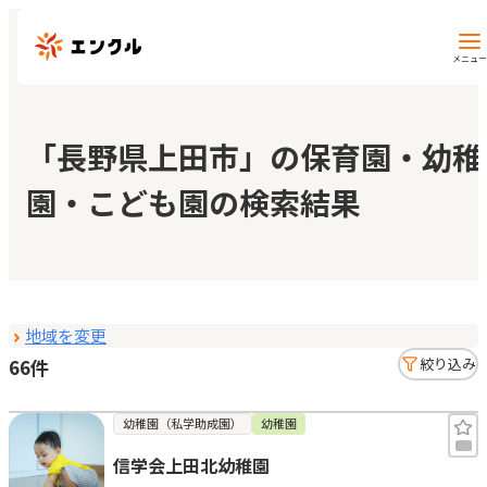
メニュー
保育園・幼稚園を探す
「長野県上田市」の保育園・幼稚
園・こども園の検索結果
地図から探す
地域から探す
地域を変更
マイページ
66件
絞り込み
閲覧履歴
幼稚園（私学助成園）
幼稚園
信学会上田北幼稚園
お気に入り