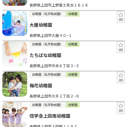
長野県上田市上野富士見台１６１６
見学日記
幼稚園（私学助成園）
幼稚園
大屋幼稚園
メッセージ
長野県上田市大屋４０−１
おすすめの園
幼稚園（私学助成園）
幼稚園
たちばな幼稚園
エンクルの特徴と活用方法
コラム
長野県上田市中央６丁目３−３
お知らせ
幼稚園（私学助成園）
幼稚園
梅花幼稚園
長野県上田市大手２丁目２−８
幼稚園（私学助成園）
幼稚園
信学会上田南幼稚園
長野県上田市上田原１１８３