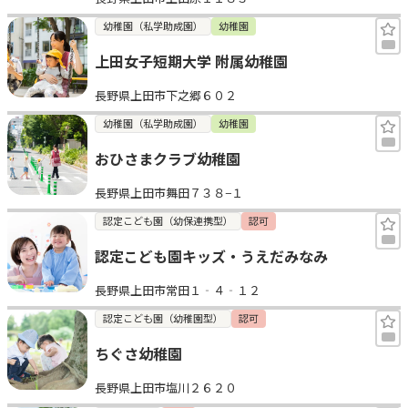
幼稚園（私学助成園）
幼稚園
上田女子短期大学 附属幼稚園
長野県上田市下之郷６０２
幼稚園（私学助成園）
幼稚園
おひさまクラブ幼稚園
長野県上田市舞田７３８−１
認定こども園（幼保連携型）
認可
認定こども園キッズ・うえだみなみ
長野県上田市常田１‐４‐１２
認定こども園（幼稚園型）
認可
ちぐさ幼稚園
長野県上田市塩川２６２０