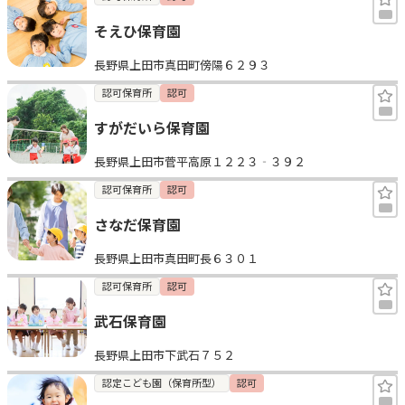
そえひ保育園
長野県上田市真田町傍陽６２９３
認可保育所
認可
すがだいら保育園
長野県上田市菅平高原１２２３‐３９２
認可保育所
認可
さなだ保育園
長野県上田市真田町長６３０１
認可保育所
認可
武石保育園
長野県上田市下武石７５２
認定こども園（保育所型）
認可