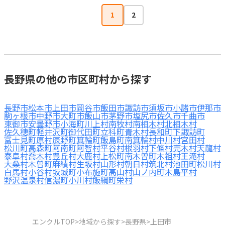
1
2
長野県の他の市区町村から探す
長野市
松本市
上田市
岡谷市
飯田市
諏訪市
須坂市
小諸市
伊那市
駒ヶ根市
中野市
大町市
飯山市
茅野市
塩尻市
佐久市
千曲市
東御市
安曇野市
小海町
川上村
南牧村
南相木村
北相木村
佐久穂町
軽井沢町
御代田町
立科町
青木村
長和町
下諏訪町
富士見町
原村
辰野町
箕輪町
飯島町
南箕輪村
中川村
宮田村
松川町
高森町
阿南町
阿智村
平谷村
根羽村
下條村
売木村
天龍村
泰阜村
喬木村
豊丘村
大鹿村
上松町
南木曽町
木祖村
王滝村
大桑村
木曽町
麻績村
生坂村
山形村
朝日村
筑北村
池田町
松川村
白馬村
小谷村
坂城町
小布施町
高山村
山ノ内町
木島平村
野沢温泉村
信濃町
小川村
飯綱町
栄村
エンクルTOP
>
地域から探す
>
長野県
>
上田市