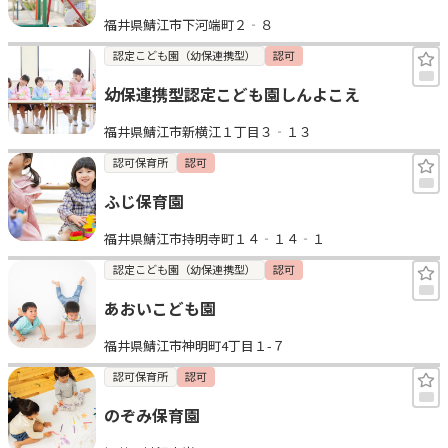
福井県鯖江市下河端町２‐８
認定こども園（幼保連携型）
認可
幼保連携型認定こども園しんよこえ
福井県鯖江市新横江１丁目３‐１３
認可保育所
認可
ふじ保育園
福井県鯖江市持明寺町１４‐１４‐１
認定こども園（幼保連携型）
認可
あおいこども園
福井県鯖江市神明町4丁目１-７
認可保育所
認可
のぞみ保育園