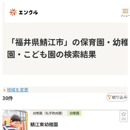
メニュー
保育園・幼稚園を探す
「福井県鯖江市」の保育園・幼稚
園・こども園の検索結果
地図から探す
地域から探す
地域を変更
マイページ
30件
絞り込み
閲覧履歴
幼稚園（私学助成園）
幼稚園
鯖江東幼稚園
お気に入り