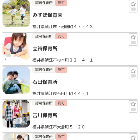
認可保育所
認可
みずほ保育園
福井県鯖江市下河端町４７‐４３
認可保育所
認可
立待保育所
福井県鯖江市杉本町３３‐４‐１
認可保育所
認可
石田保育所
福井県鯖江市石田上町４４‐１
認可保育所
認可
吉川保育所
福井県鯖江市大倉町５‐２０
認可保育所
認可