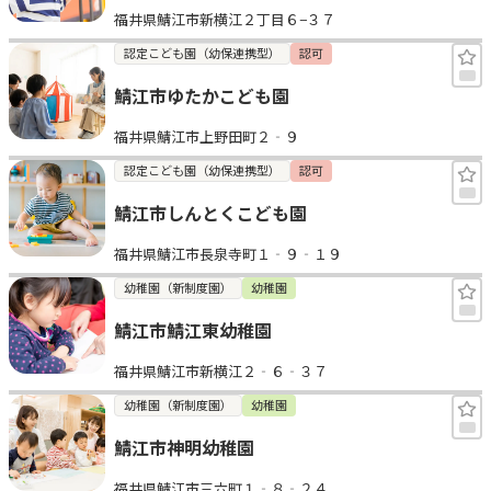
福井県鯖江市新横江２丁目６−３７
見学日記
認定こども園（幼保連携型）
認可
鯖江市ゆたかこども園
メッセージ
福井県鯖江市上野田町２‐９
おすすめの園
認定こども園（幼保連携型）
認可
鯖江市しんとくこども園
エンクルの特徴と活用方法
コラム
福井県鯖江市長泉寺町１‐９‐１９
お知らせ
幼稚園（新制度園）
幼稚園
鯖江市鯖江東幼稚園
福井県鯖江市新横江２‐６‐３７
幼稚園（新制度園）
幼稚園
鯖江市神明幼稚園
福井県鯖江市三六町１‐８‐２４