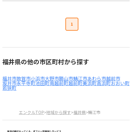
1
福井県の他の市区町村から探す
福井市
敦賀市
小浜市
大野市
勝山市
鯖江市
あわら市
越前市
坂井市
永平寺町
池田町
南越前町
越前町
美浜町
高浜町
おおい町
若狭町
エンクルTOP
>
地域から探す
>
福井県
>
鯖江市
理想の園がやってくる。オファー型園探しサービス