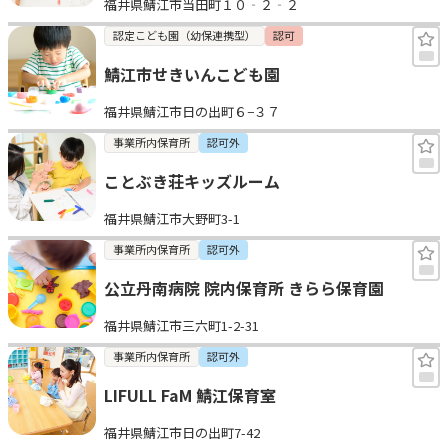
福井県鯖江市当田町１０‐２‐２
認定こども園（幼保連携型）
認可
鯖江市せきいんこども園
福井県鯖江市日の出町６−３７
事業所内保育所
認可外
ことぶき荘キッズルーム
福井県鯖江市大野町3-1
事業所内保育所
認可外
公立丹南病院 院内保育所 きらら保育園
福井県鯖江市三六町1-2-31
事業所内保育所
認可外
LIFULL FaM 鯖江保育室
福井県鯖江市日の出町7-42