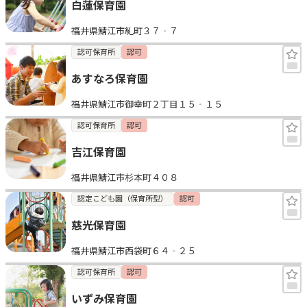
白蓮保育園
福井県鯖江市糺町３７‐７
認可保育所
認可
あすなろ保育園
福井県鯖江市御幸町２丁目１５‐１５
認可保育所
認可
吉江保育園
福井県鯖江市杉本町４０８
認定こども園（保育所型）
認可
慈光保育園
福井県鯖江市西袋町６４‐２５
認可保育所
認可
いずみ保育園