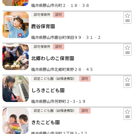
福井県勝山市元町２‐１８‐３８
見学日記
認可保育所
認可
鹿谷保育園
メッセージ
福井県勝山市鹿谷町保田９９‐３１‐２
おすすめの園
認可保育所
認可
北郷わしのこ保育園
エンクルの特徴と活用方法
コラム
福井県勝山市北郷町東野２８‐４５
お知らせ
認定こども園（幼保連携型）
認可
しろきこども園
福井県勝山市芳野町２−３−１９
認定こども園（幼保連携型）
認可
きたこども園
福井県勝山市沢町２丁目３−２２