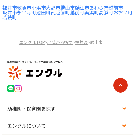
福井市
敦賀市
小浜市
大野市
勝山市
鯖江市
あわら市
越前市
坂井市
永平寺町
池田町
南越前町
越前町
美浜町
高浜町
おおい町
若狭町
エンクルTOP
>
地域から探す
>
福井県
>
勝山市
理想の園がやってくる。オファー型園探しサービス
幼稚園・保育園を探す
エンクルについて
地図から探す