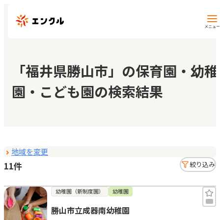
メニュー
保育園・幼稚園を探す
「福井県勝山市」の保育園・幼稚
園・こども園の検索結果
地図から探す
地域から探す
地域を変更
マイページ
11件
絞り込み
閲覧履歴
幼稚園（新制度園）
幼稚園
勝山市立成器南幼稚園
お気に入り