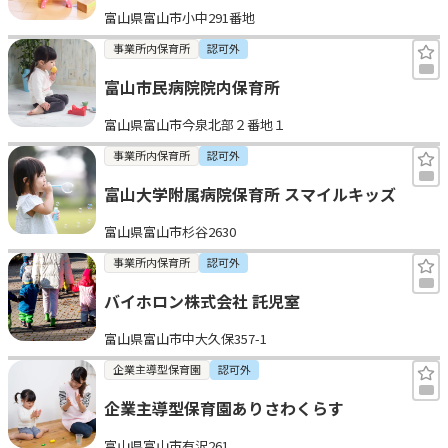
富山県富山市小中291番地
見学日記
事業所内保育所
認可外
富山市民病院院内保育所
メッセージ
富山県富山市今泉北部２番地１
おすすめの園
事業所内保育所
認可外
富山大学附属病院保育所 スマイルキッズ
エンクルの特徴と活用方法
コラム
富山県富山市杉谷2630
お知らせ
事業所内保育所
認可外
バイホロン株式会社 託児室
富山県富山市中大久保357-1
企業主導型保育園
認可外
企業主導型保育園ありさわくらす
富山県富山市有沢261