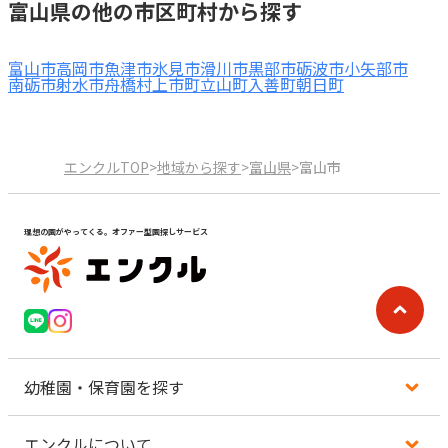
富山県の他の市区町村から探す
富山市
高岡市
魚津市
氷見市
滑川市
黒部市
砺波市
小矢部市
南砺市
射水市
舟橋村
上市町
立山町
入善町
朝日町
エンクルTOP
>
地域から探す
>
富山県
>
富山市
理想の園がやってくる。オファー型園探しサービス
幼稚園・保育園を探す
エンクルについて