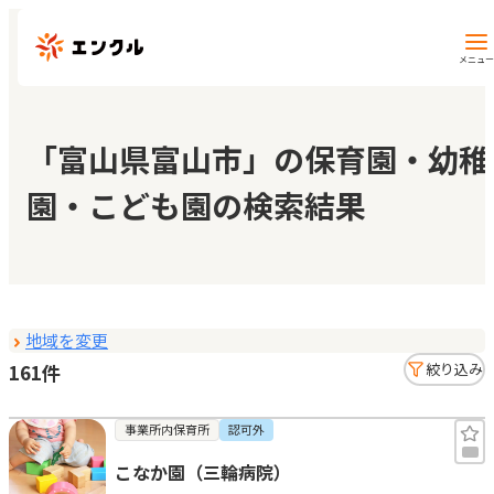
メニュー
保育園・幼稚園を探す
「富山県富山市」の保育園・幼稚
園・こども園の検索結果
地図から探す
地域から探す
地域を変更
マイページ
161件
絞り込み
閲覧履歴
事業所内保育所
認可外
こなか園（三輪病院）
お気に入り