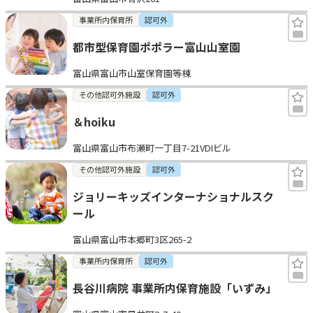
事業所内保育所
認可外
都市型保育園ポポラー富山山室園
富山県富山市山室保育園等棟
その他認可外施設
認可外
＆hoiku
富山県富山市布瀬町一丁目7-21VDIビル
その他認可外施設
認可外
ジョリーキッズインターナショナルスク
ール
富山県富山市本郷町3区265-2
事業所内保育所
認可外
長谷川病院 事業所内保育施設「いずみ」