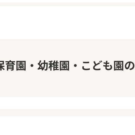
イページ
見学日記
保育園・幼稚園・こども園の
覧履歴
メッセージ
気に入り
おすすめの園