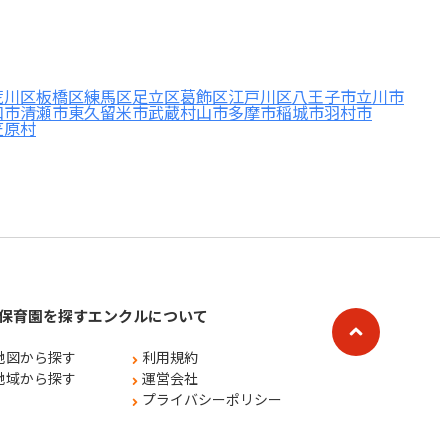
荒川区
板橋区
練馬区
足立区
葛飾区
江戸川区
八王子市
立川市
和市
清瀬市
東久留米市
武蔵村山市
多摩市
稲城市
羽村市
笠原村
保育園を探す
エンクルについて
地図から探す
利用規約
地域から探す
運営会社
プライバシーポリシー