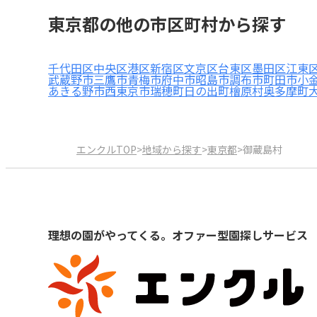
東京都の他の市区町村から探す
千代田区
中央区
港区
新宿区
文京区
台東区
墨田区
江東
武蔵野市
三鷹市
青梅市
府中市
昭島市
調布市
町田市
小
あきる野市
西東京市
瑞穂町
日の出町
檜原村
奥多摩町
エンクルTOP
>
地域から探す
>
東京都
>
御蔵島村
理想の園がやってくる。オファー型園探しサービス