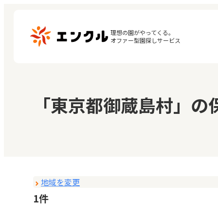
理想の園がやってくる。

オファー型園探しサービス
マ
保育園・幼稚園を探す
「東京都御蔵島村」の
閲
地図から探す
お
地域から探す
地域を変更
1件