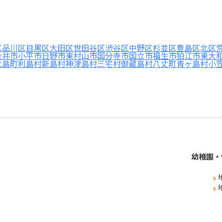
区
品川区
目黒区
大田区
世田谷区
渋谷区
中野区
杉並区
豊島区
北区
金井市
小平市
日野市
東村山市
国分寺市
国立市
福生市
狛江市
東大
大島町
利島村
新島村
神津島村
三宅村
御蔵島村
八丈町
青ヶ島村
小
幼稚園・