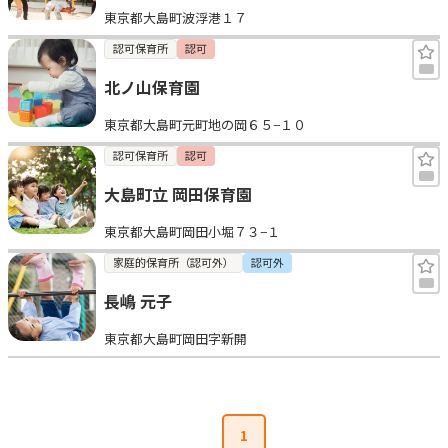
東京都大島町波浮港１７
見学日記
認可保育所
認可
北ノ山保育園
メッセージ
東京都大島町元町地の岡６５−１０
おすすめの園
認可保育所
認可
大島町立 岡田保育園
エンクルの特徴と活用方法
コラム
東京都大島町岡田小堀７３−１
お知らせ
家庭的保育所（認可外）
認可外
長嶋 元子
東京都大島町岡田字新開
1