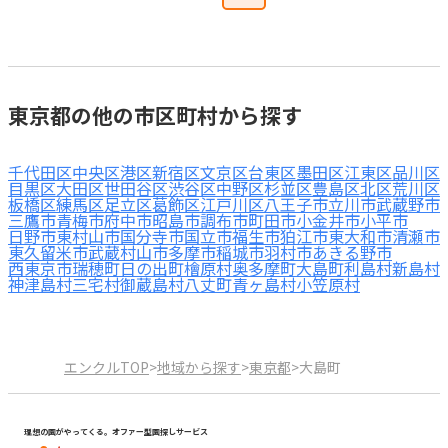
東京都の他の市区町村から探す
千代田区
中央区
港区
新宿区
文京区
台東区
墨田区
江東区
品川区
目黒区
大田区
世田谷区
渋谷区
中野区
杉並区
豊島区
北区
荒川区
板橋区
練馬区
足立区
葛飾区
江戸川区
八王子市
立川市
武蔵野市
三鷹市
青梅市
府中市
昭島市
調布市
町田市
小金井市
小平市
日野市
東村山市
国分寺市
国立市
福生市
狛江市
東大和市
清瀬市
東久留米市
武蔵村山市
多摩市
稲城市
羽村市
あきる野市
西東京市
瑞穂町
日の出町
檜原村
奥多摩町
大島町
利島村
新島村
神津島村
三宅村
御蔵島村
八丈町
青ヶ島村
小笠原村
エンクルTOP
>
地域から探す
>
東京都
>
大島町
理想の園がやってくる。オファー型園探しサービス