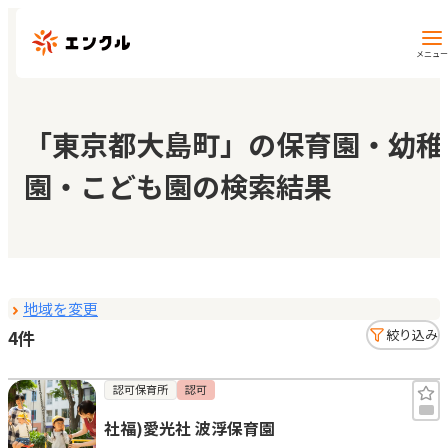
メニュー
保育園・幼稚園を探す
「東京都大島町」の保育園・幼稚
園・こども園の検索結果
地図から探す
地域から探す
地域を変更
マイページ
4件
絞り込み
閲覧履歴
認可保育所
認可
社福)愛光社 波浮保育園
お気に入り