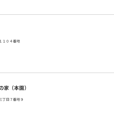
１１０４番地
の家（本園）
三丁目７番地９