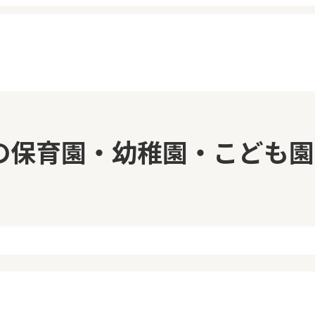
イページ
見学日記
の保育園・幼稚園・こども園
覧履歴
メッセージ
気に入り
おすすめの園