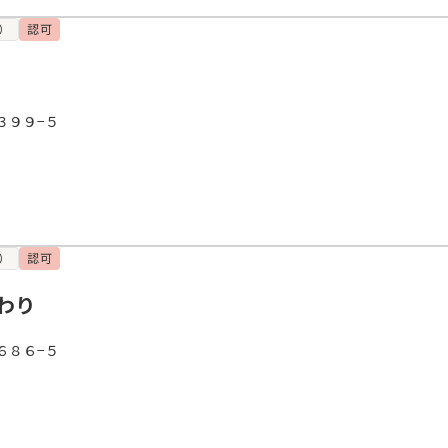
）
認可
３９９−５
）
認可
わり
６８６−５