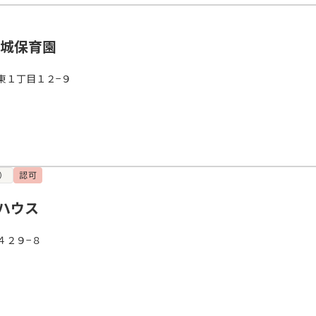
屋城保育園
東１丁目１２−９
）
認可
ハウス
４２９−８