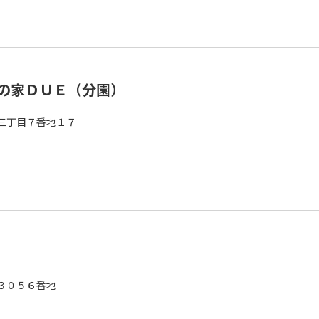
の家ＤＵＥ（分園）
三丁目７番地１７
３０５６番地