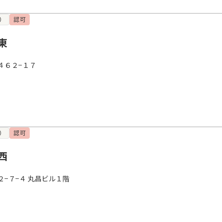
）
認可
東
４６２−１７
）
認可
西
−７−４ 丸昌ビル１階