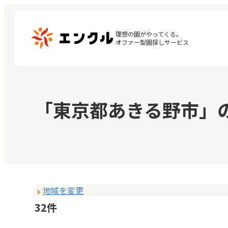
理想の園がやってくる。

オファー型園探しサービス
マ
保育園・幼稚園を探す
「東京都あきる野市」
閲
地図から探す
お
地域から探す
地域を変更
32件