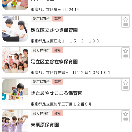
東京都足立区扇三丁目24-14
認可保育所
認可
足立区立さつき保育園
東京都足立区江北１‐１５‐３‐１０３
認可保育所
認可
足立区立谷在家保育園
東京都足立区谷在家三丁目２２番１０号１０１
認可保育所
認可
きたあやせこころ保育園
東京都足立区加平三丁目１２番８号
認可保育所
認可
東栗原保育園