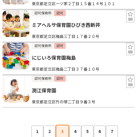
東京都足立区一ツ家２丁目１５番１４号１０１
認可保育所
認可
ミアヘルサ保育園ひびき西新井
東京都足立区梅島三丁目１７番２０号
認可保育所
認可
にじいろ保育園梅島
東京都足立区梅島二丁目３７番１０号
認可保育所
認可
渕江保育園
東京都足立区竹の塚二丁目９番３号
1
2
3
4
5
6
7