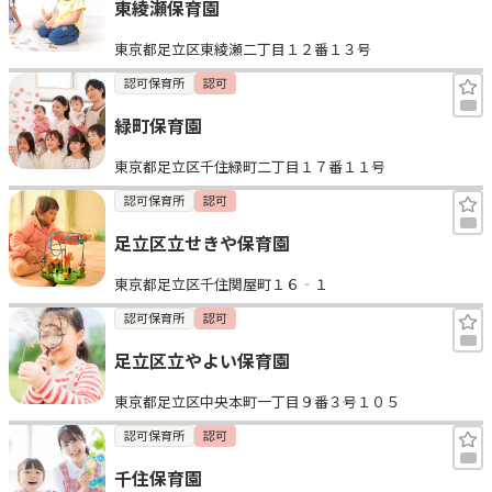
東綾瀬保育園
東京都足立区東綾瀬二丁目１２番１３号
認可保育所
認可
緑町保育園
東京都足立区千住緑町二丁目１７番１１号
認可保育所
認可
足立区立せきや保育園
東京都足立区千住関屋町１６‐１
認可保育所
認可
足立区立やよい保育園
東京都足立区中央本町一丁目９番３号１０５
認可保育所
認可
千住保育園