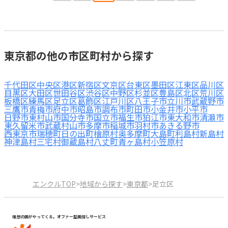
東京都の他の市区町村から探す
千代田区
中央区
港区
新宿区
文京区
台東区
墨田区
江東区
品川区
目黒区
大田区
世田谷区
渋谷区
中野区
杉並区
豊島区
北区
荒川区
板橋区
練馬区
足立区
葛飾区
江戸川区
八王子市
立川市
武蔵野市
三鷹市
青梅市
府中市
昭島市
調布市
町田市
小金井市
小平市
日野市
東村山市
国分寺市
国立市
福生市
狛江市
東大和市
清瀬市
東久留米市
武蔵村山市
多摩市
稲城市
羽村市
あきる野市
西東京市
瑞穂町
日の出町
檜原村
奥多摩町
大島町
利島村
新島村
神津島村
三宅村
御蔵島村
八丈町
青ヶ島村
小笠原村
エンクルTOP
>
地域から探す
>
東京都
>
足立区
理想の園がやってくる。オファー型園探しサービス