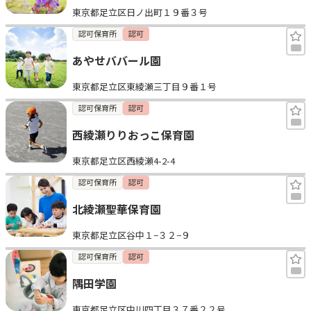
東京都足立区日ノ出町１９番３号
見学日記
認可保育所
認可
あやせババール園
メッセージ
東京都足立区東綾瀬三丁目９番１号
おすすめの園
認可保育所
認可
西綾瀬りりおっこ保育園
エンクルの特徴と活用方法
コラム
東京都足立区西綾瀬4-2-4
お知らせ
認可保育所
認可
北綾瀬聖華保育園
東京都足立区谷中１−３２−９
認可保育所
認可
隅田学園
東京都足立区中川四丁目３７番２２号