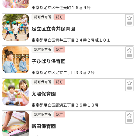
東京都足立区千住元町１６番９号
認可保育所
認可
足立区立青井保育園
東京都足立区青井三丁目２４番２号棟１０１
認可保育所
認可
子ひばり保育園
東京都足立区足立二丁目３３番２号
認可保育所
認可
太陽保育園
東京都足立区鹿浜五丁目２８番１８号
認可保育所
認可
新田保育園