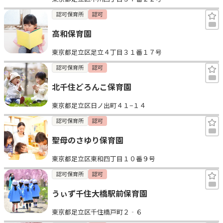
認可保育所
認可
高和保育園
東京都足立区足立４丁目３１番１７号
認可保育所
認可
北千住どろんこ保育園
東京都足立区日ノ出町４１−１４
認可保育所
認可
聖母のさゆり保育園
東京都足立区東和四丁目１０番９号
認可保育所
認可
うぃず千住大橋駅前保育園
東京都足立区千住橋戸町２‐６