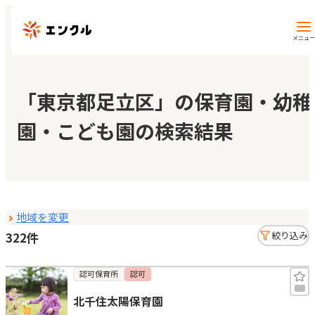
メニュー
保育園・幼稚園を探す
「東京都足立区」の保育園・幼稚
園・こども園の検索結果
地図から探す
地域から探す
地域を変更
マイページ
322件
絞り込み
閲覧履歴
認可保育所
認可
北千住太陽保育園
お気に入り