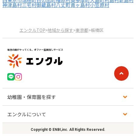
西東京市
瑞穂町
日の出町
檜原村
奥多摩町
大島町
利島村
新島村
神津島村
三宅村
御蔵島村
八丈町
青ヶ島村
小笠原村
エンクルTOP
>
地域から探す
>
東京都
>
板橋区
理想の園がやってくる。オファー型園探しサービス
幼稚園・保育園を探す
エンクルについて
地図から探す
Copyright © ENBI,inc. All Rights Reserved.