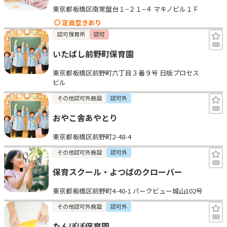
東京都板橋区南常盤台１−２１−４ マキノビル１Ｆ
見学日記
定員空きあり
認可保育所
認可
メッセージ
いたばし前野町保育園
東京都板橋区前野町六丁目３番９号 日版プロセス
おすすめの園
ビル
その他認可外施設
認可外
エンクルの特徴と活用方法
コラム
おやこ舎あやとり
お知らせ
東京都板橋区前野町2-48-4
その他認可外施設
認可外
保育スクール・よつばのクローバー
東京都板橋区前野町4-40-1 パークビュー城山102号
その他認可外施設
認可外
たんぽぽ保育園