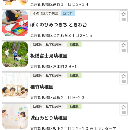
東京都板橋区徳丸１丁目２２−１４
その他認可外施設
認可外
ぼくのひみつきち ときわ台
東京都板橋区ときわ台３丁目２−１５
幼稚園（私学助成園）
幼稚園
板橋富士見幼稚園
東京都板橋区宮本町２９−１
幼稚園（私学助成園）
幼稚園
稚竹幼稚園
東京都板橋区蓮根２丁目９−２３
幼稚園（私学助成園）
幼稚園
城山みどり幼稚園
東京都板橋区坂下２丁目２２−１０ 石川キンダー学