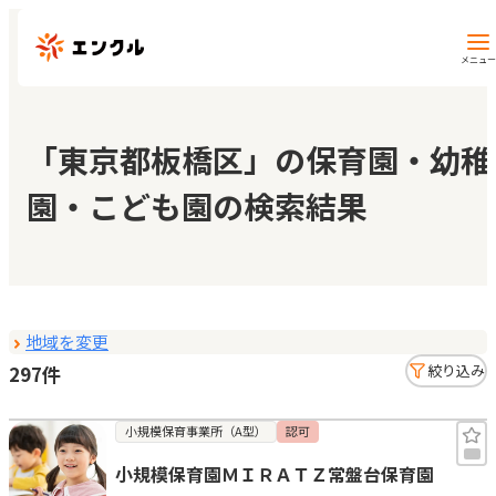
メニュー
保育園・幼稚園を探す
「東京都板橋区」の保育園・幼稚
園・こども園の検索結果
地図から探す
地域から探す
地域を変更
マイページ
297件
絞り込み
閲覧履歴
小規模保育事業所（A型）
認可
小規模保育園ＭＩＲＡＴＺ常盤台保育園
お気に入り