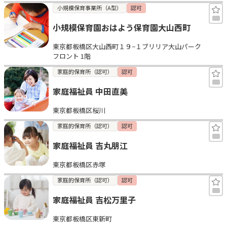
小規模保育事業所（A型）
認可
小規模保育園おはよう保育園大山西町
東京都板橋区大山西町１９−１ブリリア大山パーク
フロント 1階
家庭的保育所（認可）
認可
家庭福祉員 中田直美
東京都板橋区桜川
家庭的保育所（認可）
認可
家庭福祉員 吉丸朋江
東京都板橋区赤塚
家庭的保育所（認可）
認可
家庭福祉員 吉松万里子
東京都板橋区東新町