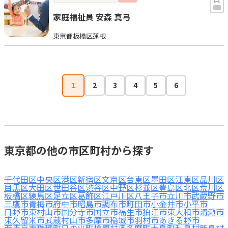
家庭福祉員 安森 真弓
東京都板橋区蓮根
1
2
3
4
5
6
東京都の他の市区町村から探す
千代田区
中央区
港区
新宿区
文京区
台東区
墨田区
江東区
品川区
目黒区
大田区
世田谷区
渋谷区
中野区
杉並区
豊島区
北区
荒川区
板橋区
練馬区
足立区
葛飾区
江戸川区
八王子市
立川市
武蔵野市
三鷹市
青梅市
府中市
昭島市
調布市
町田市
小金井市
小平市
日野市
東村山市
国分寺市
国立市
福生市
狛江市
東大和市
清瀬市
東久留米市
武蔵村山市
多摩市
稲城市
羽村市
あきる野市