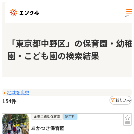
メニュー
保育園・幼稚園を探す
「東京都中野区」の保育園・幼稚
園・こども園の検索結果
地図から探す
地域から探す
地域を変更
マイページ
154件
絞り込み
閲覧履歴
企業主導型保育園
認可外
あかつき保育園
お気に入り