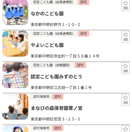
認定こども園（幼保連携型）
認可
なかのこども園
東京都中野区野方１−１０−２
認定こども園（幼保連携型）
認可
やよいこども園
東京都中野区弥生町一丁目５８番１４号
認定こども園（幼稚園型）
認可
認定こども園みずのとう
東京都中野区江古田一丁目１番１号
認可保育所
認可
まなびの森保育園鷺ノ宮
東京都中野区若宮３−２３−３
認可保育所
認可