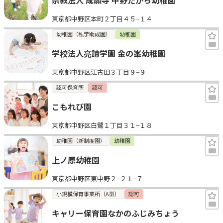
東京都中野区本町２丁目４５−１４
幼稚園（私学助成園）
幼稚園
学校法人亮諦学園 金の峯幼稚園
東京都中野区江古田３丁目９−９
認可保育所
認可
こもれび園
東京都中野区白鷺１丁目３１−１８
幼稚園（新制度園）
幼稚園
上ノ原幼稚園
東京都中野区東中野２−２１−７
小規模保育事業所（A型）
認可
キャリー保育園なかのふじみちょう