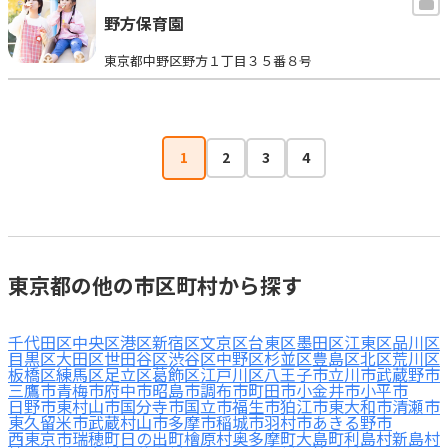
野方保育園
東京都中野区野方１丁目３５番８号
1
2
3
4
東京都の他の市区町村から探す
千代田区
中央区
港区
新宿区
文京区
台東区
墨田区
江東区
品川区
目黒区
大田区
世田谷区
渋谷区
中野区
杉並区
豊島区
北区
荒川区
板橋区
練馬区
足立区
葛飾区
江戸川区
八王子市
立川市
武蔵野市
三鷹市
青梅市
府中市
昭島市
調布市
町田市
小金井市
小平市
日野市
東村山市
国分寺市
国立市
福生市
狛江市
東大和市
清瀬市
東久留米市
武蔵村山市
多摩市
稲城市
羽村市
あきる野市
西東京市
瑞穂町
日の出町
檜原村
奥多摩町
大島町
利島村
新島村