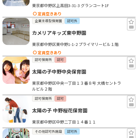
東京都中野区上高田3-31-3 グランコート1F
見学日記
定員空きあり
企業主導型保育園
認可外
メッセージ
カメリアキッズ東中野園
東京都中野区東中野1-1-2 プライマリービル１階
おすすめの園
定員空きあり
認可保育所
認可
エンクルの特徴と活用方法
コラム
太陽の子中野中央保育園
お知らせ
東京都中野区中央一丁目１３番８号 大橋セントラ
ルビル２階
認可保育所
認可
太陽の子 中野桜花保育園
東京都中野区中野二丁目１４番１１
その他認可外施設
認可外