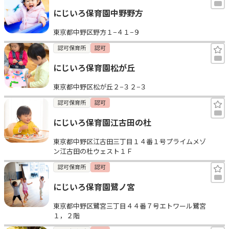
にじいろ保育園中野野方
東京都中野区野方１−４１−９
認可保育所
認可
にじいろ保育園松が丘
東京都中野区松が丘２−３２−３
認可保育所
認可
にじいろ保育園江古田の杜
東京都中野区江古田三丁目１４番１号プライムメゾ
ン江古田の杜ウェスト１Ｆ
認可保育所
認可
にじいろ保育園鷺ノ宮
東京都中野区鷺宮三丁目４４番７号エトワール鷺宮
１，２階