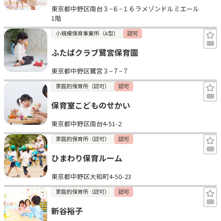
東京都中野区南台３−６−１６ラメゾンドルミエール
1階
小規模保育事業所（A型）
認可
ふたばクラブ鷺宮保育園
東京都中野区鷺宮３−７−７
家庭的保育所（認可）
認可
保育室こどものせかい
東京都中野区南台4-51-2
家庭的保育所（認可）
認可
ひまわり保育ルーム
東京都中野区大和町4-50-23
家庭的保育所（認可）
認可
新谷裕子