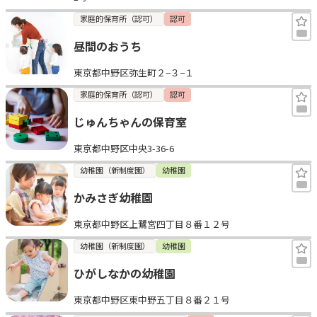
家庭的保育所（認可）
認可
昼間のおうち
東京都中野区弥生町２−３−１
家庭的保育所（認可）
認可
じゅんちゃんの保育室
東京都中野区中央3-36-6
幼稚園（新制度園）
幼稚園
かみさぎ幼稚園
東京都中野区上鷺宮四丁目８番１２号
幼稚園（新制度園）
幼稚園
ひがしなかの幼稚園
東京都中野区東中野五丁目８番２１号