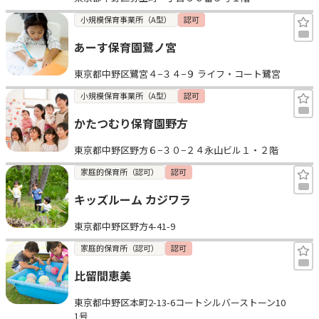
小規模保育事業所（A型）
認可
あーす保育園鷺ノ宮
東京都中野区鷺宮４−３４−９ ライフ・コート鷺宮
小規模保育事業所（A型）
認可
かたつむり保育園野方
東京都中野区野方６−３０−２４永山ビル１・２階
家庭的保育所（認可）
認可
キッズルーム カジワラ
東京都中野区野方4-41-9
家庭的保育所（認可）
認可
比留間恵美
東京都中野区本町2-13-6コートシルバーストーン10
1号