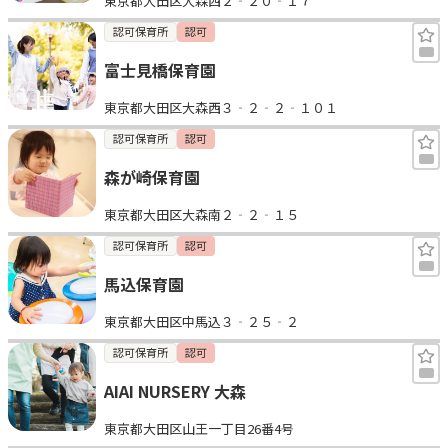
東京都大田区大森西２‐２０‐１７
認可保育所
認可
富士見橋保育園
東京都大田区大森西３‐２‐２‐１０１
認可保育所
認可
森が崎保育園
東京都大田区大森南２‐２‐１５
認可保育所
認可
馬込保育園
東京都大田区中馬込３‐２５‐２
認可保育所
認可
AIAI NURSERY 大森
東京都大田区山王一丁目26番4号