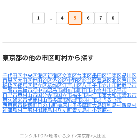
...
1
4
5
6
7
8
東京都の他の市区町村から探す
千代田区
中央区
港区
新宿区
文京区
台東区
墨田区
江東区
品川区
目黒区
大田区
世田谷区
渋谷区
中野区
杉並区
豊島区
北区
荒川区
板橋区
練馬区
足立区
葛飾区
江戸川区
八王子市
立川市
武蔵野市
三鷹市
青梅市
府中市
昭島市
調布市
町田市
小金井市
小平市
日野市
東村山市
国分寺市
国立市
福生市
狛江市
東大和市
清瀬市
東久留米市
武蔵村山市
多摩市
稲城市
羽村市
あきる野市
西東京市
瑞穂町
日の出町
檜原村
奥多摩町
大島町
利島村
新島村
神津島村
三宅村
御蔵島村
八丈町
青ヶ島村
小笠原村
エンクルTOP
>
地域から探す
>
東京都
>
大田区