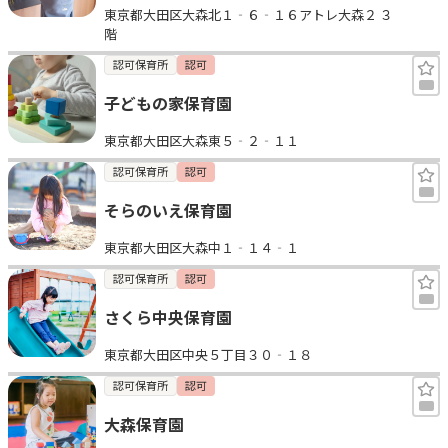
東京都大田区大森北１‐６‐１６アトレ大森２ ３
階
認可保育所
認可
子どもの家保育園
東京都大田区大森東５‐２‐１１
認可保育所
認可
そらのいえ保育園
東京都大田区大森中１‐１４‐１
認可保育所
認可
さくら中央保育園
東京都大田区中央５丁目３０‐１８
認可保育所
認可
大森保育園