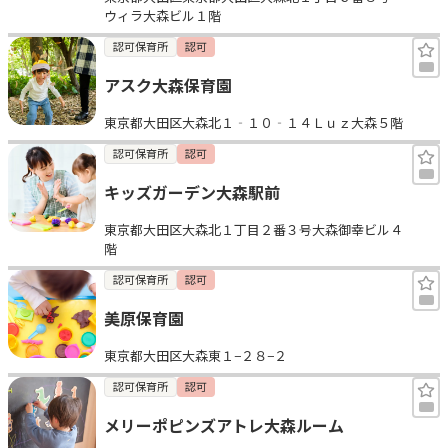
ウィラ大森ビル１階
認可保育所
認可
アスク大森保育園
東京都大田区大森北１‐１０‐１４Ｌｕｚ大森５階
認可保育所
認可
キッズガーデン大森駅前
東京都大田区大森北１丁目２番３号大森御幸ビル４
階
認可保育所
認可
美原保育園
東京都大田区大森東１−２８−２
認可保育所
認可
メリーポピンズアトレ大森ルーム