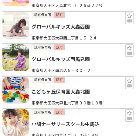
東京都大田区大森北六丁目２６番２２号
見学日記
認可保育所
認可
グローバルキッズ大森西園
メッセージ
東京都大田区大森西二丁目１５−２４
おすすめの園
認可保育所
認可
グローバルキッズ西馬込園
エンクルの特徴と活用方法
コラム
東京都大田区南馬込５‐３０‐２
お知らせ
認可保育所
認可
こどもヶ丘保育園大森北園
東京都大田区大森北六丁目３０番１８号
認可保育所
認可
小鳩ナーサリースクール中馬込
東京都大田区中馬込二丁目２番１８号