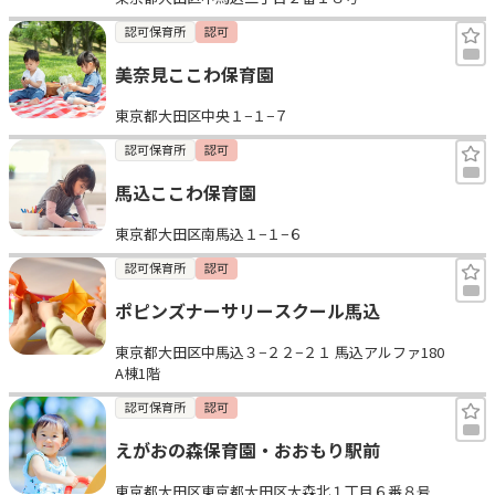
認可保育所
認可
美奈見ここわ保育園
東京都大田区中央１−１−７
認可保育所
認可
馬込ここわ保育園
東京都大田区南馬込１−１−６
認可保育所
認可
ポピンズナーサリースクール馬込
東京都大田区中馬込３−２２−２１ 馬込アルファ180
A棟1階
認可保育所
認可
えがおの森保育園・おおもり駅前
東京都大田区東京都大田区大森北１丁目６番８号 