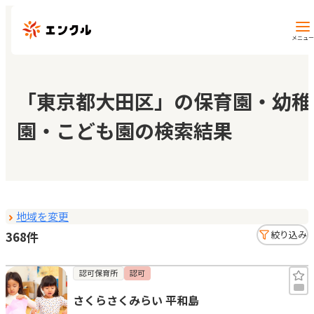
メニュー
保育園・幼稚園を探す
「東京都大田区」の保育園・幼稚
園・こども園の検索結果
地図から探す
地域から探す
地域を変更
マイページ
368件
絞り込み
閲覧履歴
認可保育所
認可
さくらさくみらい 平和島
お気に入り