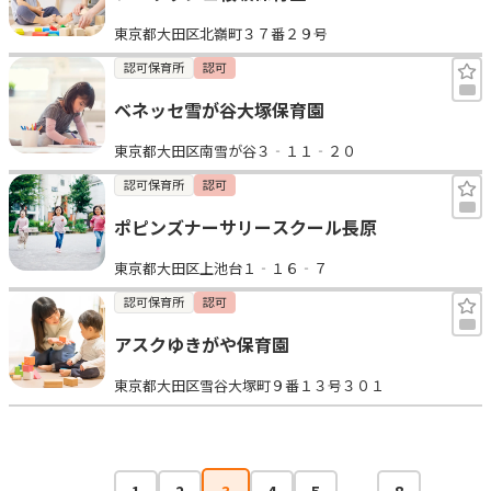
東京都大田区北嶺町３７番２９号
認可保育所
認可
ベネッセ雪が谷大塚保育園
東京都大田区南雪が谷３‐１１‐２０
認可保育所
認可
ポピンズナーサリースクール長原
東京都大田区上池台１‐１６‐７
認可保育所
認可
アスクゆきがや保育園
東京都大田区雪谷大塚町９番１３号３０１