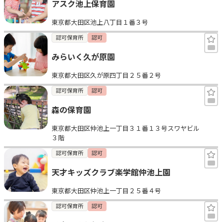
アスク池上保育園
東京都大田区池上八丁目１番３号
認可保育所
認可
みらいく久が原園
東京都大田区久が原四丁目２５番２号
認可保育所
認可
森の保育園
東京都大田区仲池上一丁目３１番１３号スワヤビル
３階
認可保育所
認可
天才キッズクラブ楽学館仲池上園
東京都大田区仲池上一丁目２５番４号
認可保育所
認可