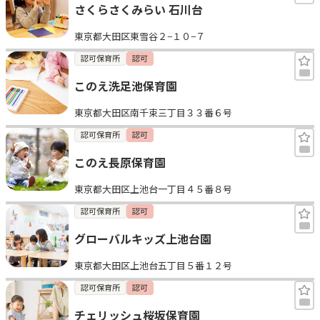
さくらさくみらい 石川台
東京都大田区東雪谷２−１０−７
認可保育所
認可
このえ洗足池保育園
東京都大田区南千束三丁目３３番６号
認可保育所
認可
このえ長原保育園
東京都大田区上池台一丁目４５番８号
認可保育所
認可
グローバルキッズ上池台園
東京都大田区上池台五丁目５番１２号
認可保育所
認可
チェリッシュ桜坂保育園