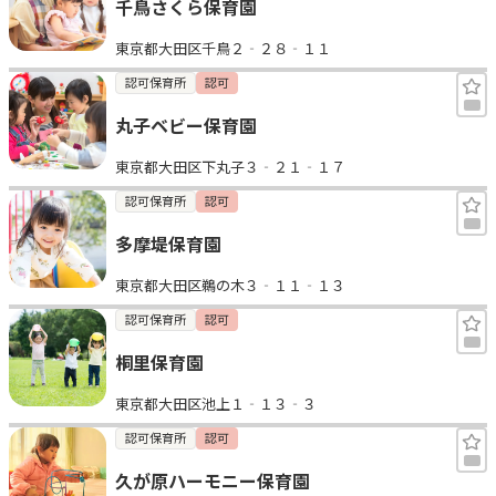
千鳥さくら保育園
東京都大田区千鳥２‐２８‐１１
認可保育所
認可
丸子ベビー保育園
東京都大田区下丸子３‐２１‐１７
認可保育所
認可
多摩堤保育園
東京都大田区鵜の木３‐１１‐１３
認可保育所
認可
桐里保育園
東京都大田区池上１‐１３‐３
認可保育所
認可
久が原ハーモニー保育園