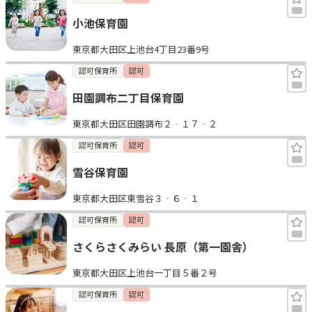
小池保育園
東京都大田区上池台4丁目23番9号
認可保育所
認可
田園調布二丁目保育園
東京都大田区田園調布２‐１７‐２
認可保育所
認可
雪谷保育園
東京都大田区東雪谷３‐６‐１
認可保育所
認可
さくらさくみらい 長原（第一園舎）
東京都大田区上池台一丁目５番２号
認可保育所
認可