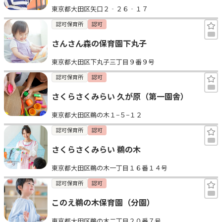
東京都大田区矢口２‐２６‐１７
見学日記
認可保育所
認可
さんさん森の保育園下丸子
メッセージ
東京都大田区下丸子三丁目９番９号
おすすめの園
認可保育所
認可
さくらさくみらい 久が原（第一園舎）
エンクルの特徴と活用方法
コラム
東京都大田区鵜の木１−５−１２
お知らせ
認可保育所
認可
さくらさくみらい 鵜の木
東京都大田区鵜の木一丁目１６番１４号
認可保育所
認可
このえ鵜の木保育園（分園）
東京都大田区鵜の木二丁目２０番７号