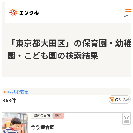
メニュー
保育園・幼稚園を探す
「東京都大田区」の保育園・幼稚
園・こども園の検索結果
地図から探す
地域から探す
地域を変更
マイページ
368件
絞り込み
閲覧履歴
認可保育所
認可
今泉保育園
お気に入り