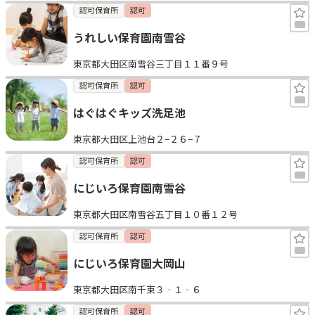
認可保育所
認可
うれしい保育園南雪谷
東京都大田区南雪谷三丁目１１番９号
認可保育所
認可
はぐはぐキッズ洗足池
東京都大田区上池台２−２６−７
認可保育所
認可
にじいろ保育園南雪谷
東京都大田区南雪谷五丁目１０番１２号
認可保育所
認可
にじいろ保育園大岡山
東京都大田区南千束３‐１‐６
認可保育所
認可