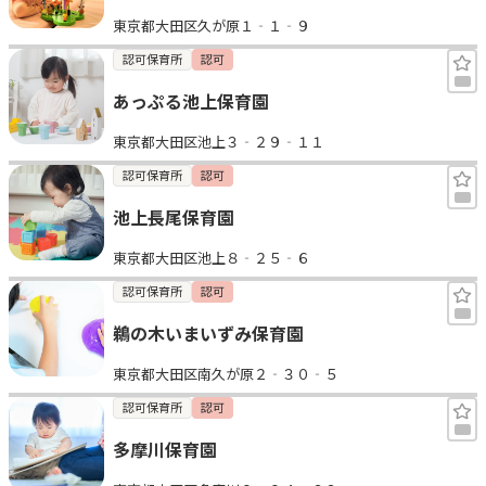
東京都大田区久が原１‐１‐９
認可保育所
認可
あっぷる池上保育園
東京都大田区池上３‐２９‐１１
認可保育所
認可
池上長尾保育園
東京都大田区池上８‐２５‐６
認可保育所
認可
鵜の木いまいずみ保育園
東京都大田区南久が原２‐３０‐５
認可保育所
認可
多摩川保育園