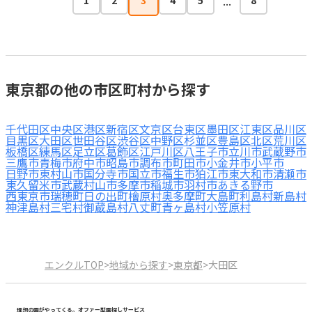
...
1
2
3
4
5
8
東京都の他の市区町村から探す
千代田区
中央区
港区
新宿区
文京区
台東区
墨田区
江東区
品川区
目黒区
大田区
世田谷区
渋谷区
中野区
杉並区
豊島区
北区
荒川区
板橋区
練馬区
足立区
葛飾区
江戸川区
八王子市
立川市
武蔵野市
三鷹市
青梅市
府中市
昭島市
調布市
町田市
小金井市
小平市
日野市
東村山市
国分寺市
国立市
福生市
狛江市
東大和市
清瀬市
東久留米市
武蔵村山市
多摩市
稲城市
羽村市
あきる野市
西東京市
瑞穂町
日の出町
檜原村
奥多摩町
大島町
利島村
新島村
神津島村
三宅村
御蔵島村
八丈町
青ヶ島村
小笠原村
エンクルTOP
>
地域から探す
>
東京都
>
大田区
理想の園がやってくる。オファー型園探しサービス