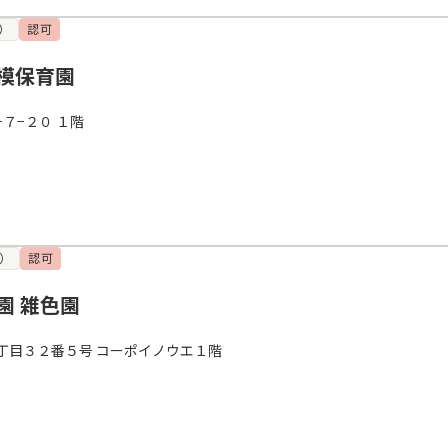
）
認可
模保育園
７−２０ １階
）
認可
園 雑色園
丁目３２番５号 コーポイノウエ１階