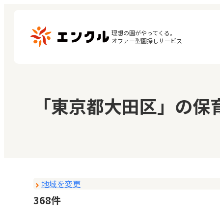
理想の園がやってくる。

オファー型園探しサービス
マ
保育園・幼稚園を探す
「東京都大田区」の保
閲
地図から探す
お
地域から探す
地域を変更
368件