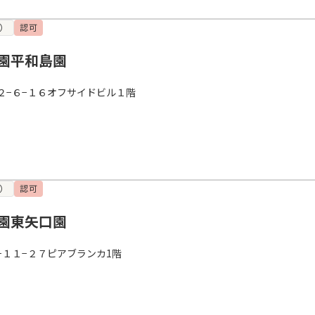
）
認可
園平和島園
２−６−１６オフサイドビル１階
）
認可
園東矢口園
−１１−２７ピアブランカ1階