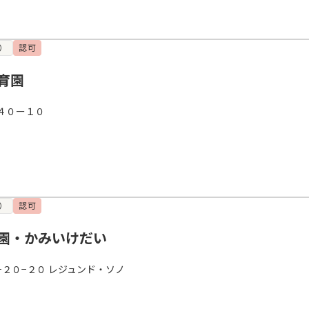
）
認可
育園
４０ー１０
）
認可
園・かみいけだい
２０−２０ レジュンド・ソノ