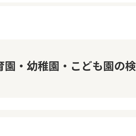
イページ
見学日記
育園・幼稚園・こども園の検
覧履歴
メッセージ
気に入り
おすすめの園