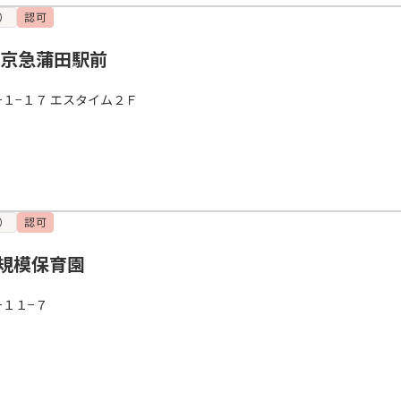
）
認可
 京急蒲田駅前
１−１７ エスタイム２Ｆ
）
認可
規模保育園
−１１−７