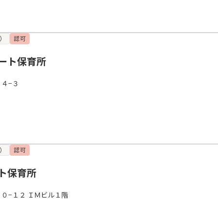
）
認可
ート保育所
４−３
）
認可
ト保育所
０−１２ ＩＭビル１階