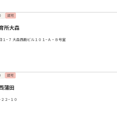
）
認可
育所大森
目１−７ 大森西勘ビル１０１−Ａ・Ｂ号室
）
認可
西蒲田
−２２−１０