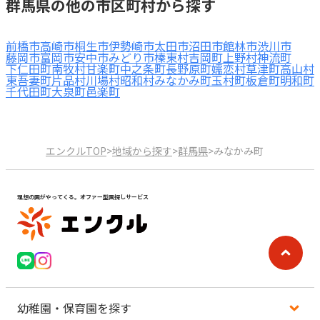
群馬県の他の市区町村から探す
前橋市
高崎市
桐生市
伊勢崎市
太田市
沼田市
館林市
渋川市
藤岡市
富岡市
安中市
みどり市
榛東村
吉岡町
上野村
神流町
下仁田町
南牧村
甘楽町
中之条町
長野原町
嬬恋村
草津町
高山村
東吾妻町
片品村
川場村
昭和村
みなかみ町
玉村町
板倉町
明和町
千代田町
大泉町
邑楽町
エンクルTOP
>
地域から探す
>
群馬県
>
みなかみ町
理想の園がやってくる。オファー型園探しサービス
幼稚園・保育園を探す