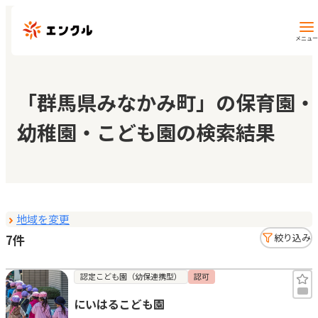
メニュー
保育園・幼稚園を探す
「群馬県みなかみ町」の保育園・
幼稚園・こども園の検索結果
地図から探す
地域から探す
地域を変更
マイページ
7件
絞り込み
閲覧履歴
認定こども園（幼保連携型）
認可
にいはるこども園
お気に入り