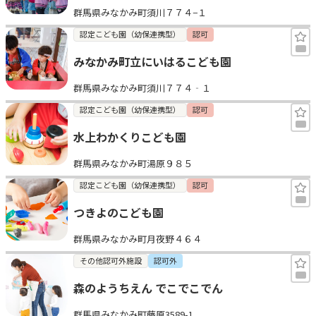
群馬県みなかみ町須川７７４−１
見学日記
認定こども園（幼保連携型）
認可
みなかみ町立にいはるこども園
メッセージ
群馬県みなかみ町須川７７４‐１
おすすめの園
認定こども園（幼保連携型）
認可
水上わかくりこども園
エンクルの特徴と活用方法
コラム
群馬県みなかみ町湯原９８５
お知らせ
認定こども園（幼保連携型）
認可
つきよのこども園
群馬県みなかみ町月夜野４６４
その他認可外施設
認可外
森のようちえん でこでこでん
群馬県みなかみ町藤原3589-1