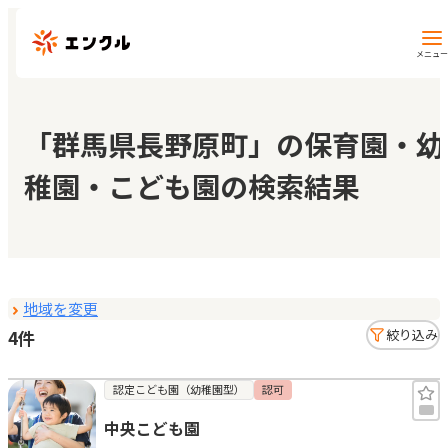
メニュー
保育園・幼稚園を探す
「群馬県長野原町」の保育園・幼
稚園・こども園の検索結果
地図から探す
地域から探す
地域を変更
マイページ
4件
絞り込み
閲覧履歴
認定こども園（幼稚園型）
認可
中央こども園
お気に入り