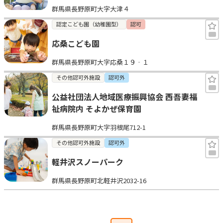
群馬県長野原町大字大津４
見学日記
認定こども園（幼稚園型）
認可
応桑こども園
メッセージ
群馬県長野原町大字応桑１９‐１
おすすめの園
その他認可外施設
認可外
公益社団法人地域医療振興協会 西吾妻福
エンクルの特徴と活用方法
祉病院内 そよかぜ保育園
コラム
お知らせ
群馬県長野原町大字羽根尾712-1
その他認可外施設
認可外
軽井沢スノーパーク
群馬県長野原町北軽井沢2032-16