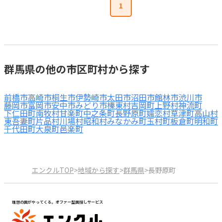
1
群馬県の他の市区町村から探す
前橋市
高崎市
桐生市
伊勢崎市
太田市
沼田市
館林市
渋川市
藤岡市
富岡市
安中市
みどり市
榛東村
吉岡町
上野村
神流町
下仁田町
南牧村
甘楽町
中之条町
長野原町
嬬恋村
草津町
高山村
東吾妻町
片品村
川場村
昭和村
みなかみ町
玉村町
板倉町
明和町
千代田町
大泉町
邑楽町
エンクルTOP
>
地域から探す
>
群馬県
>
長野原町
理想の園がやってくる。オファー型園探しサービス