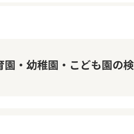
イページ
見学日記
育園・幼稚園・こども園の検
覧履歴
メッセージ
気に入り
おすすめの園