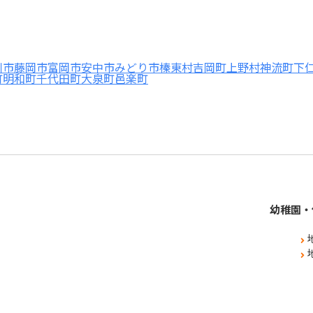
川市
藤岡市
富岡市
安中市
みどり市
榛東村
吉岡町
上野村
神流町
下
町
明和町
千代田町
大泉町
邑楽町
幼稚園・