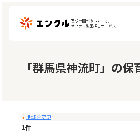
理想の園がやってくる。

オファー型園探しサービス
マ
保育園・幼稚園を探す
「群馬県神流町」の保
閲
地図から探す
お
地域から探す
地域を変更
1件