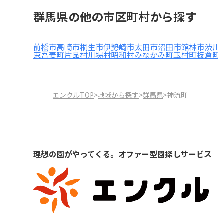
群馬県の他の市区町村から探す
前橋市
高崎市
桐生市
伊勢崎市
太田市
沼田市
館林市
渋
東吾妻町
片品村
川場村
昭和村
みなかみ町
玉村町
板倉
エンクルTOP
>
地域から探す
>
群馬県
>
神流町
理想の園がやってくる。オファー型園探しサービス