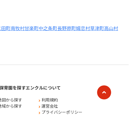
仁田町
南牧村
甘楽町
中之条町
長野原町
嬬恋村
草津町
高山村
保育園を探す
エンクルについて
地図から探す
利用規約
地域から探す
運営会社
プライバシーポリシー