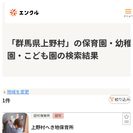
メニュー
保育園・幼稚園を探す
「群馬県上野村」の保育園・幼稚
園・こども園の検索結果
地図から探す
地域から探す
地域を変更
マイページ
1件
絞り込み
閲覧履歴
認可保育所
認可
上野村へき地保育所
お気に入り