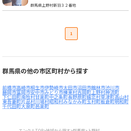
群馬県上野村新羽３２番地
見学日記
メッセージ
1
おすすめの園
エンクルの特徴と活用方法
コラム
群馬県の他の市区町村から探す
お知らせ
前橋市
高崎市
桐生市
伊勢崎市
太田市
沼田市
館林市
渋川市
藤岡市
富岡市
安中市
みどり市
榛東村
吉岡町
上野村
神流町
下仁田町
南牧村
甘楽町
中之条町
長野原町
嬬恋村
草津町
高山村
東吾妻町
片品村
川場村
昭和村
みなかみ町
玉村町
板倉町
明和町
千代田町
大泉町
邑楽町
エンクルTOP
>
地域から探す
>
群馬県
>
上野村