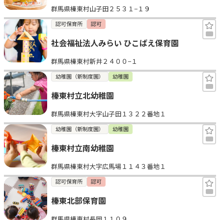
群馬県榛東村山子田２５３１−１９
見学日記
認可保育所
認可
社会福祉法人みらい ひこばえ保育園
メッセージ
群馬県榛東村新井２４００−１
おすすめの園
幼稚園（新制度園）
幼稚園
榛東村立北幼稚園
エンクルの特徴と活用方法
コラム
群馬県榛東村大字山子田１３２２番地１
お知らせ
幼稚園（新制度園）
幼稚園
榛東村立南幼稚園
群馬県榛東村大字広馬場１１４３番地１
認可保育所
認可
榛東北部保育園
群馬県榛東村長岡１１０９