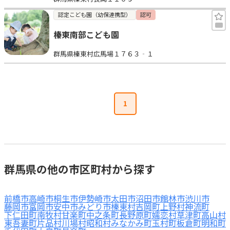
認定こども園（幼保連携型）
認可
榛東南部こども園
群馬県榛東村広馬場１７６３‐１
1
群馬県の他の市区町村から探す
前橋市
高崎市
桐生市
伊勢崎市
太田市
沼田市
館林市
渋川市
藤岡市
富岡市
安中市
みどり市
榛東村
吉岡町
上野村
神流町
下仁田町
南牧村
甘楽町
中之条町
長野原町
嬬恋村
草津町
高山村
東吾妻町
片品村
川場村
昭和村
みなかみ町
玉村町
板倉町
明和町