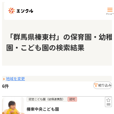
メニュー
保育園・幼稚園を探す
「群馬県榛東村」の保育園・幼稚
園・こども園の検索結果
地図から探す
地域から探す
地域を変更
マイページ
6件
絞り込み
閲覧履歴
認定こども園（幼保連携型）
認可
榛東中央こども園
お気に入り