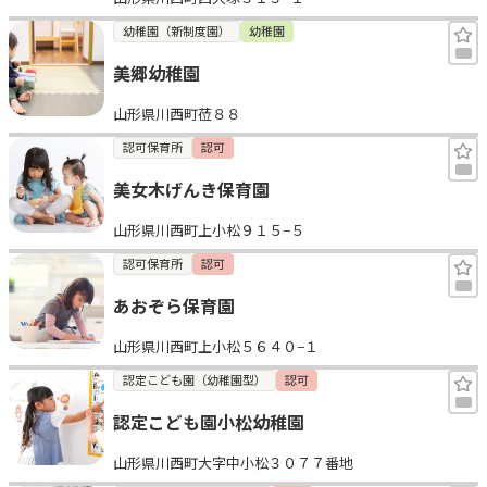
幼稚園（新制度園）
幼稚園
美郷幼稚園
山形県川西町莅８８
認可保育所
認可
美女木げんき保育園
山形県川西町上小松９１５−５
認可保育所
認可
あおぞら保育園
山形県川西町上小松５６４０−１
認定こども園（幼稚園型）
認可
認定こども園小松幼稚園
山形県川西町大字中小松３０７７番地