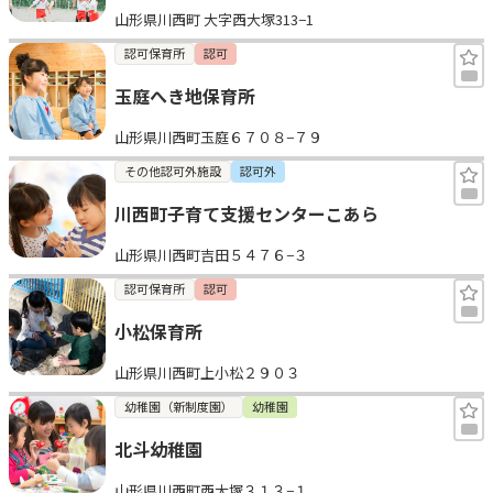
山形県川西町 大字西大塚313−1
見学日記
認可保育所
認可
玉庭へき地保育所
メッセージ
山形県川西町玉庭６７０８−７９
おすすめの園
その他認可外施設
認可外
川西町子育て支援センターこあら
エンクルの特徴と活用方法
コラム
山形県川西町吉田５４７６−３
お知らせ
認可保育所
認可
小松保育所
山形県川西町上小松２９０３
幼稚園（新制度園）
幼稚園
北斗幼稚園
山形県川西町西大塚３１３−１