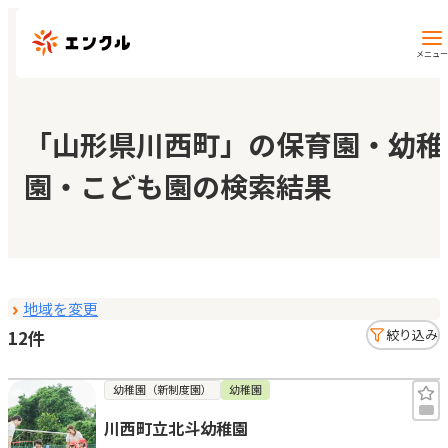
メニュー
保育園・幼稚園を探す
「山形県川西町」の保育園・幼稚
園・こども園の検索結果
地図から探す
地域から探す
地域を変更
マイページ
12件
絞り込み
閲覧履歴
幼稚園（新制度園）
幼稚園
川西町立北斗幼稚園
お気に入り