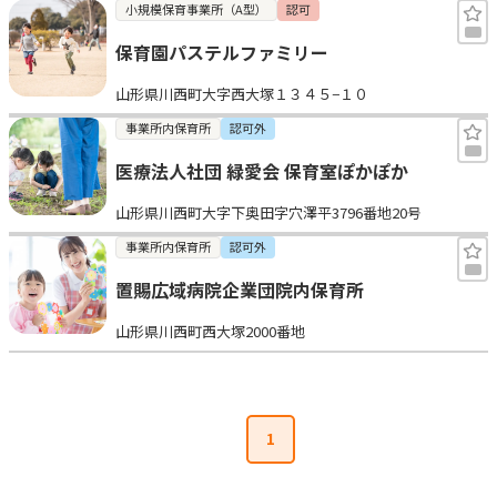
小規模保育事業所（A型）
認可
保育園パステルファミリー
山形県川西町大字西大塚１３４５−１０
事業所内保育所
認可外
医療法人社団 緑愛会 保育室ぽかぽか
山形県川西町大字下奥田字穴澤平3796番地20号
事業所内保育所
認可外
置賜広域病院企業団院内保育所
山形県川西町西大塚2000番地
1