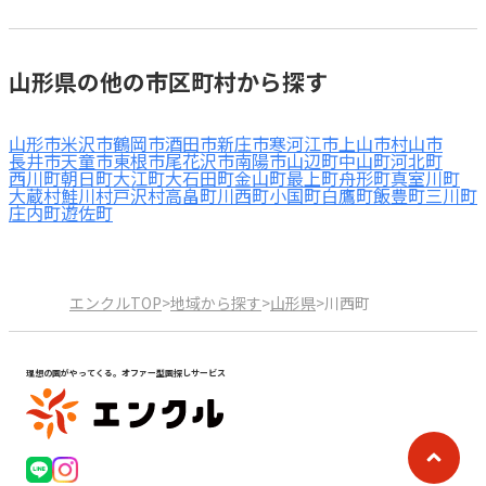
山形県の他の市区町村から探す
山形市
米沢市
鶴岡市
酒田市
新庄市
寒河江市
上山市
村山市
長井市
天童市
東根市
尾花沢市
南陽市
山辺町
中山町
河北町
西川町
朝日町
大江町
大石田町
金山町
最上町
舟形町
真室川町
大蔵村
鮭川村
戸沢村
高畠町
川西町
小国町
白鷹町
飯豊町
三川町
庄内町
遊佐町
エンクルTOP
>
地域から探す
>
山形県
>
川西町
理想の園がやってくる。オファー型園探しサービス