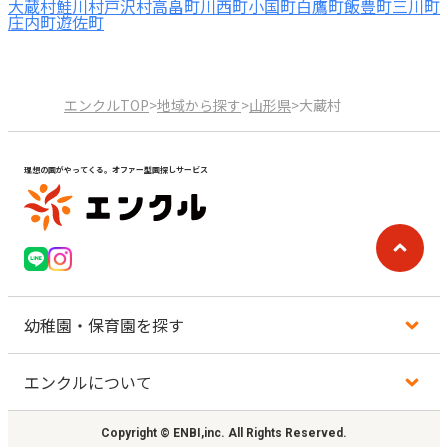
大蔵村
鮭川村
戸沢村
高畠町
川西町
小国町
白鷹町
飯豊町
三川町
庄内町
遊佐町
エンクルTOP
>
地域から探す
>
山形県
>
大蔵村
理想の園がやってくる。オファー型園探しサービス
幼稚園・保育園を探す
エンクルについて
地図から探す
Copyright © ENBI,inc. All Rights Reserved.