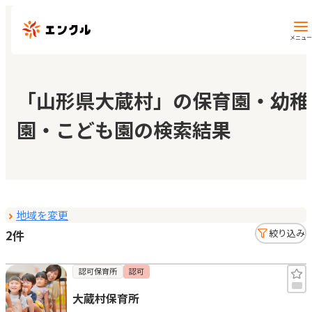
メニュー
保育園・幼稚園を探す
「山形県大蔵村」の保育園・幼稚
園・こども園の検索結果
地図から探す
地域から探す
地域を変更
マイページ
2件
絞り込み
閲覧履歴
認可保育所
認可
大蔵村保育所
お気に入り