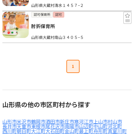
山形県大蔵村清水１４５７−２
見学日記
認可保育所
認可
肘折保育所
メッセージ
山形県大蔵村南山３４０５−５
おすすめの園
エンクルの特徴と活用方法
1
コラム
お知らせ
山形県の他の市区町村から探す
山形市
米沢市
鶴岡市
酒田市
新庄市
寒河江市
上山市
村山市
長井市
天童市
東根市
尾花沢市
南陽市
山辺町
中山町
河北町
西川町
朝日町
大江町
大石田町
金山町
最上町
舟形町
真室川町