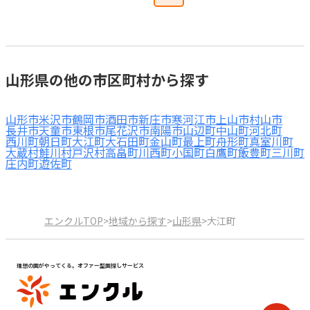
山形県の他の市区町村から探す
山形市
米沢市
鶴岡市
酒田市
新庄市
寒河江市
上山市
村山市
長井市
天童市
東根市
尾花沢市
南陽市
山辺町
中山町
河北町
西川町
朝日町
大江町
大石田町
金山町
最上町
舟形町
真室川町
大蔵村
鮭川村
戸沢村
高畠町
川西町
小国町
白鷹町
飯豊町
三川町
庄内町
遊佐町
エンクルTOP
>
地域から探す
>
山形県
>
大江町
理想の園がやってくる。オファー型園探しサービス