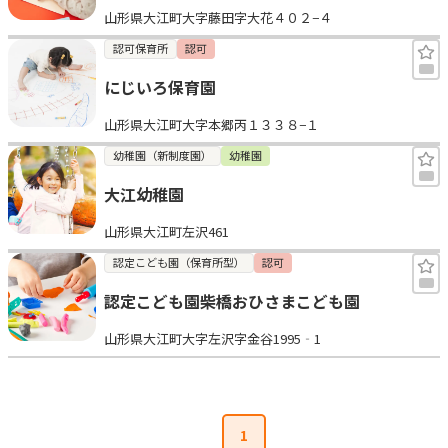
山形県大江町大字藤田字大花４０２−４
見学日記
認可保育所
認可
にじいろ保育園
メッセージ
山形県大江町大字本郷丙１３３８−１
おすすめの園
幼稚園（新制度園）
幼稚園
大江幼稚園
エンクルの特徴と活用方法
コラム
山形県大江町左沢461
お知らせ
認定こども園（保育所型）
認可
認定こども園柴橋おひさまこども園
山形県大江町大字左沢字金谷1995‐1
1