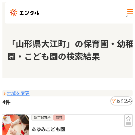
メニュー
保育園・幼稚園を探す
「山形県大江町」の保育園・幼稚
園・こども園の検索結果
地図から探す
地域から探す
地域を変更
マイページ
4件
絞り込み
閲覧履歴
認可保育所
認可
あゆみこども園
お気に入り