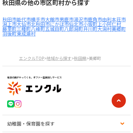
秋田県の他の市区町村から探す
秋田市
能代市
横手市
大館市
男鹿市
湯沢市
鹿角市
由利本荘市
潟上市
大仙市
北秋田市
にかほ市
仙北市
小坂町
上小阿仁村
藤里町
三種町
八峰町
五城目町
八郎潟町
井川町
大潟村
美郷町
羽後町
東成瀬村
エンクルTOP
>
地域から探す
>
秋田県
>
美郷町
理想の園がやってくる。オファー型園探しサービス
幼稚園・保育園を探す