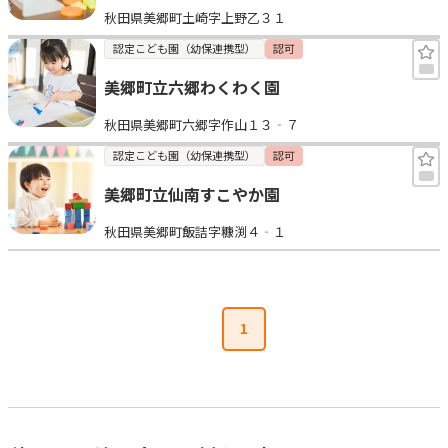
秋田県美郷町土崎字上野乙３１
見学日記
認定こども園（幼保連携型）
認可
美郷町立六郷わくわく園
メッセージ
秋田県美郷町六郷字作山１３‐７
おすすめの園
認定こども園（幼保連携型）
認可
美郷町立仙南すこやか園
エンクルの特徴と活用方法
コラム
秋田県美郷町飯詰字糠渕４‐１
お知らせ
1