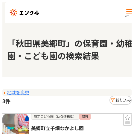
メニュー
保育園・幼稚園を探す
「秋田県美郷町」の保育園・幼稚
園・こども園の検索結果
地図から探す
地域から探す
地域を変更
マイページ
3件
絞り込み
閲覧履歴
認定こども園（幼保連携型）
認可
美郷町立千畑なかよし園
お気に入り