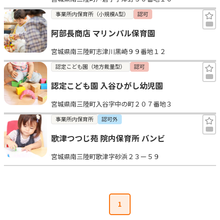
事業所内保育所（小規模A型）
認可
阿部長商店 マリンパル保育園
宮城県南三陸町志津川黒崎９９番地１２
認定こども園（地方裁量型）
認可
認定こども園 入谷ひがし幼児園
宮城県南三陸町入谷字中の町２０７番地３
事業所内保育所
認可外
歌津つつじ苑 院内保育所 バンビ
宮城県南三陸町歌津字砂浜２３ー５９
1