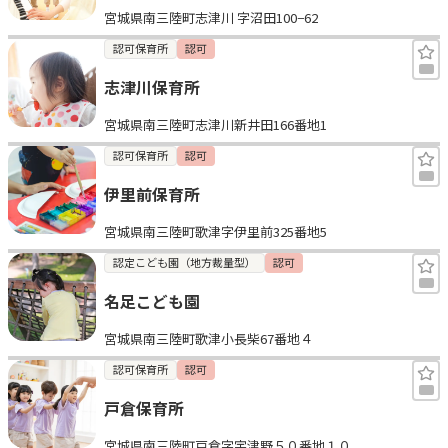
宮城県南三陸町志津川 字沼田100−62
見学日記
認可保育所
認可
志津川保育所
メッセージ
宮城県南三陸町志津川新井田166番地1
おすすめの園
認可保育所
認可
伊里前保育所
エンクルの特徴と活用方法
コラム
宮城県南三陸町歌津字伊里前325番地5
お知らせ
認定こども園（地方裁量型）
認可
名足こども園
宮城県南三陸町歌津小長柴67番地４
認可保育所
認可
戸倉保育所
宮城県南三陸町戸倉字宇津野５０番地１０