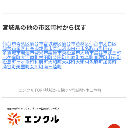
宮城県の他の市区町村から探す
仙台市青葉区
仙台市宮城野区
仙台市若林区
仙台市太白区
仙台市泉区
石巻市
塩竈市
気仙沼市
白石市
名取市
角田市
多賀城市
岩沼市
登米市
栗原市
東松島市
大崎市
富谷市
蔵王町
七ケ宿町
大河原町
村田町
柴田町
川崎町
丸森町
亘理町
山元町
松島町
七ヶ浜町
利府町
大和町
大郷町
大衡村
色麻町
加美町
涌谷町
美里町
女川町
南三陸町
エンクルTOP
>
地域から探す
>
宮城県
>
南三陸町
理想の園がやってくる。オファー型園探しサービス