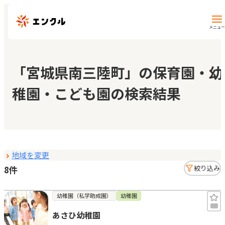
メニュー
保育園・幼稚園を探す
「宮城県南三陸町」の保育園・幼
稚園・こども園の検索結果
地図から探す
地域から探す
地域を変更
マイページ
8件
絞り込み
閲覧履歴
幼稚園（私学助成園）
幼稚園
あさひ幼稚園
お気に入り