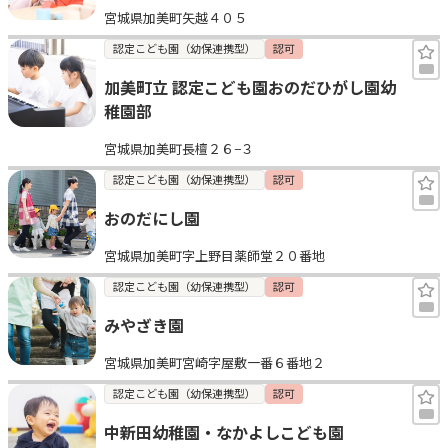
宮城県加美町矢越４０５
見学日記
認定こども園（幼保連携型）
認可
加美町立 認定こども園おのだひがし園幼
メッセージ
稚園部
宮城県加美町長檀２６−３
おすすめの園
認定こども園（幼保連携型）
認可
エンクルの特徴と活用方法
おのだにし園
コラム
お知らせ
宮城県加美町字上野目薬師堂２０番地
認定こども園（幼保連携型）
認可
みやざき園
宮城県加美町宮崎字屋敷一番６番地２
認定こども園（幼保連携型）
認可
中新田幼稚園・なかよしこども園