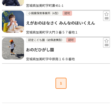
宮城県加美町字町裏451-1
小規模保育事業所（A型）
認可
えがおのはなさく みんなのほいくえん
宮城県加美町字大門３番５７番地１
認定こども園（幼保連携型）
認可
おのだひがし園
宮城県加美町字中原南１６８番地
1