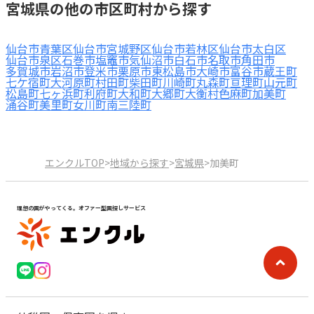
宮城県の他の市区町村から探す
仙台市青葉区
仙台市宮城野区
仙台市若林区
仙台市太白区
仙台市泉区
石巻市
塩竈市
気仙沼市
白石市
名取市
角田市
多賀城市
岩沼市
登米市
栗原市
東松島市
大崎市
富谷市
蔵王町
七ケ宿町
大河原町
村田町
柴田町
川崎町
丸森町
亘理町
山元町
松島町
七ヶ浜町
利府町
大和町
大郷町
大衡村
色麻町
加美町
涌谷町
美里町
女川町
南三陸町
エンクルTOP
>
地域から探す
>
宮城県
>
加美町
理想の園がやってくる。オファー型園探しサービス