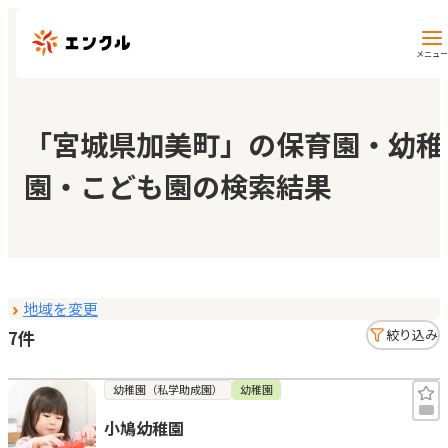
メニュー
保育園・幼稚園を探す
「宮城県加美町」の保育園・幼稚
園・こども園の検索結果
地図から探す
地域から探す
地域を変更
マイページ
7件
絞り込み
閲覧履歴
幼稚園（私学助成園）
幼稚園
小鳩幼稚園
お気に入り