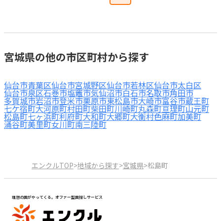
宮城県の他の市区町村から探す
仙台市青葉区
仙台市宮城野区
仙台市若林区
仙台市太白区
仙台市泉区
石巻市
塩竈市
気仙沼市
白石市
名取市
角田市
多賀城市
岩沼市
登米市
栗原市
東松島市
大崎市
富谷市
蔵王町
七ケ宿町
大河原町
村田町
柴田町
川崎町
丸森町
亘理町
山元町
松島町
七ヶ浜町
利府町
大和町
大郷町
大衡村
色麻町
加美町
涌谷町
美里町
女川町
南三陸町
エンクルTOP
>
地域から探す
>
宮城県
>
松島町
理想の園がやってくる。オファー型園探しサービス