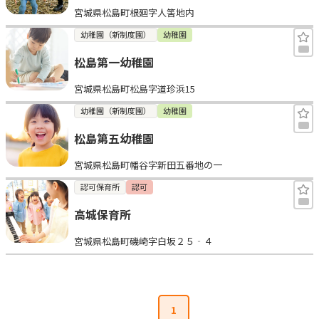
宮城県松島町根廻字人筈地内
見学日記
幼稚園（新制度園）
幼稚園
松島第一幼稚園
メッセージ
宮城県松島町松島字道珍浜15
おすすめの園
幼稚園（新制度園）
幼稚園
松島第五幼稚園
エンクルの特徴と活用方法
コラム
宮城県松島町幡谷字新田五番地の一
お知らせ
認可保育所
認可
高城保育所
宮城県松島町磯崎字白坂２５‐４
1