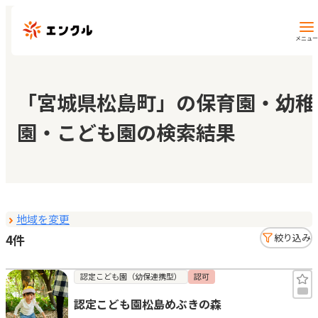
メニュー
保育園・幼稚園を探す
「宮城県松島町」の保育園・幼稚
園・こども園の検索結果
地図から探す
地域から探す
地域を変更
マイページ
4件
絞り込み
閲覧履歴
認定こども園（幼保連携型）
認可
認定こども園松島めぶきの森
お気に入り