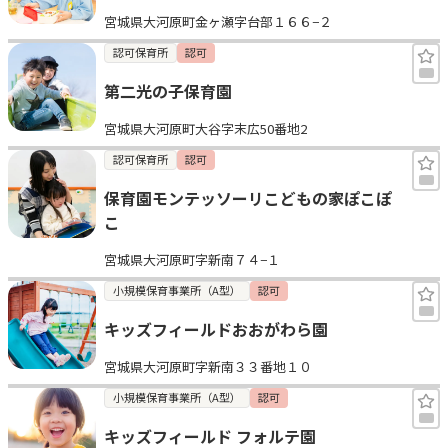
宮城県大河原町金ヶ瀬字台部１６６−２
認可保育所
認可
第二光の子保育園
宮城県大河原町大谷字末広50番地2
認可保育所
認可
保育園モンテッソーリこどもの家ぽこぽ
こ
宮城県大河原町字新南７４−１
小規模保育事業所（A型）
認可
キッズフィールドおおがわら園
宮城県大河原町字新南３３番地１０
小規模保育事業所（A型）
認可
キッズフィールド フォルテ園