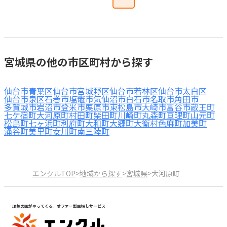
宮城県の他の市区町村から探す
仙台市青葉区
仙台市宮城野区
仙台市若林区
仙台市太白区
仙台市泉区
石巻市
塩竈市
気仙沼市
白石市
名取市
角田市
多賀城市
岩沼市
登米市
栗原市
東松島市
大崎市
富谷市
蔵王町
七ケ宿町
大河原町
村田町
柴田町
川崎町
丸森町
亘理町
山元町
松島町
七ヶ浜町
利府町
大和町
大郷町
大衡村
色麻町
加美町
涌谷町
美里町
女川町
南三陸町
エンクルTOP
>
地域から探す
>
宮城県
>
大河原町
理想の園がやってくる。オファー型園探しサービス