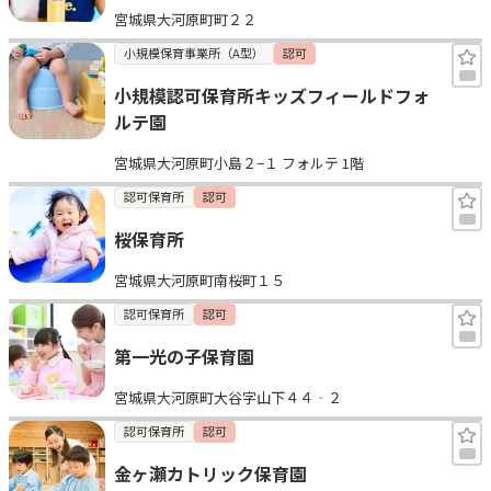
宮城県大河原町町２２
見学日記
小規模保育事業所（A型）
認可
小規模認可保育所キッズフィールドフォ
メッセージ
ルテ園
宮城県大河原町小島２−１ フォルテ 1階
おすすめの園
認可保育所
認可
エンクルの特徴と活用方法
桜保育所
コラム
お知らせ
宮城県大河原町南桜町１５
認可保育所
認可
第一光の子保育園
宮城県大河原町大谷字山下４４‐２
認可保育所
認可
金ヶ瀬カトリック保育園