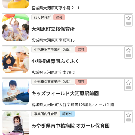
宮城県大河原町字小島２−１
認可保育所
認可
大河原町立桜保育所
宮城県大河原町南桜町15
小規模保育事業所（A型）
認可
小規模保育園ふくふく
宮城県大河原町字南79-2
小規模保育事業所（A型）
認可
キッズフィールド大河原駅前園
宮城県大河原町大谷字町向126番地4オーガ２階
事業所内保育所
認可外
みやぎ県南中核病院 オガーレ保育園