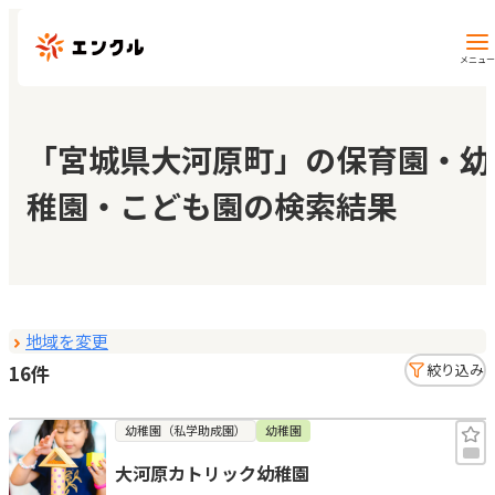
メニュー
保育園・幼稚園を探す
「宮城県大河原町」の保育園・幼
稚園・こども園の検索結果
地図から探す
地域から探す
地域を変更
マイページ
16件
絞り込み
閲覧履歴
幼稚園（私学助成園）
幼稚園
大河原カトリック幼稚園
お気に入り