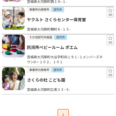
宮城県大河原町西３８−１-
事業所内保育所
認可外
ヤクルト さくらセンター保育室
宮城県大河原町錦町６−１５-
その他認可外施設
認可外
託児所ベビールーム ポエム
宮城県大河原町大谷字町向１９１−１メンバーズタ
ウンDー１０２，１０１
事業所内保育所
認可外
さくらの杜 こども園
宮城県大河原町広表３３−５-
1