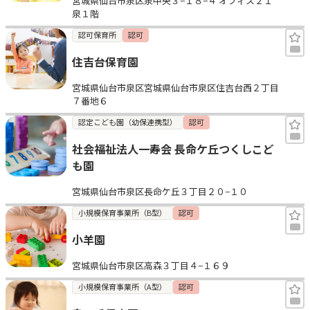
宮城県仙台市泉区泉中央３−１８−４ オフィス２１
泉１階
認可保育所
認可
住吉台保育園
宮城県仙台市泉区宮城県仙台市泉区住吉台西２丁目
７番地６
認定こども園（幼保連携型）
認可
社会福祉法人一寿会 長命ケ丘つくしこど
も園
宮城県仙台市泉区長命ケ丘３丁目２０−１０
小規模保育事業所（B型）
認可
小羊園
宮城県仙台市泉区高森３丁目４−１６９
小規模保育事業所（A型）
認可