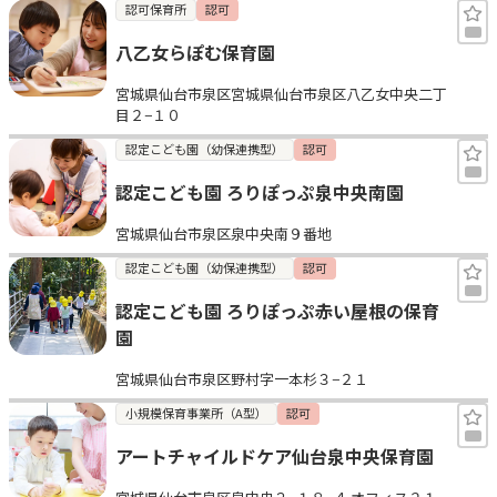
認可保育所
認可
八乙女らぽむ保育園
宮城県仙台市泉区宮城県仙台市泉区八乙女中央二丁
目２−１０
認定こども園（幼保連携型）
認可
認定こども園 ろりぽっぷ泉中央南園
宮城県仙台市泉区泉中央南９番地
認定こども園（幼保連携型）
認可
認定こども園 ろりぽっぷ赤い屋根の保育
園
宮城県仙台市泉区野村字一本杉３−２１
小規模保育事業所（A型）
認可
アートチャイルドケア仙台泉中央保育園