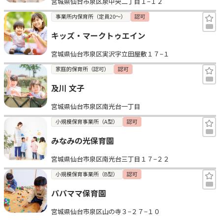
宮城県仙台市泉区泉中央二丁目１−１２
事業所内保育所（定員20～）
認可
キッズ・マークトゥエイン
宮城県仙台市泉区実沢字立田屋敷１７−１
家庭的保育所（認可）
認可
及川 文子
宮城県仙台市泉区南光台一丁目
小規模保育事業所（A型）
認可
みなみの光保育園
宮城県仙台市泉区南光台三丁目１７−２２
小規模保育事業所（B型）
認可
パパママ保育園
宮城県仙台市泉区山の寺３−２７−１０