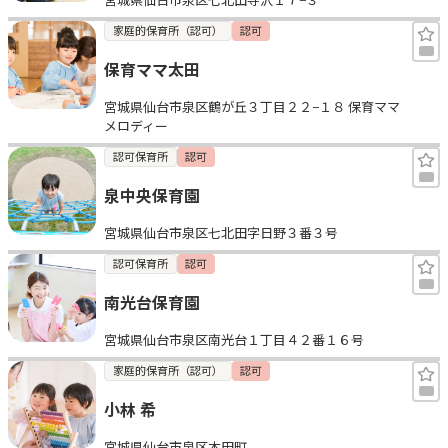
家庭的保育所（認可）
認可
保育ママ太田
宮城県仙台市泉区鶴が丘３丁目２２−１８ 保育ママ 
メロディー
認可保育所
認可
泉中央保育園
宮城県仙台市泉区七北田字日野３番３号
認可保育所
認可
南光台保育園
宮城県仙台市泉区南光台１丁目４２番１６号
家庭的保育所（認可）
認可
小林 希
宮城県仙台市泉区本田町