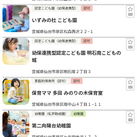
認定こども園（幼保連携型）
認可
いずみの杜 こども園
宮城県仙台市泉区松森西沢２２−１
認定こども園（幼保連携型）
認可
幼保連携型認定こども園 明石南こどもの
城
宮城県仙台市泉区明石南２丁目３
家庭的保育所（認可）
認可
保育ママ 多田 みのりの木保育室
宮城県仙台市泉区南中山４丁目１−１１
幼稚園（私学助成園）
幼稚園
第二向陽台幼稚園
宮城県仙台市泉区七北田寺沢１７−３