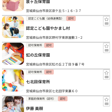
泉ヶ丘保育園
宮城県仙台市泉区泉ケ丘５−１６−３７
認定こども園（幼保連携型）
認可
認定こども園やかまし村
宮城県仙台市泉区野村字東原屋敷３−２
認可保育所
認可
虹の丘保育園
宮城県仙台市泉区虹の丘２丁目９番７号
認可保育所
認可
七北田保育所
宮城県仙台市泉区七北田字東裏６０
家庭的保育所（認可）
認可
伊藤 美樹