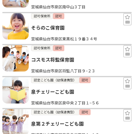
宮城県仙台市泉区南中山３丁目
認可保育所
認可
そらのこ保育園
宮城県仙台市泉区東黒松１９番３４号
認可保育所
認可
コスモス将監保育園
宮城県仙台市泉区将監八丁目９−２３
認定こども園（幼保連携型）
認可
泉チェリーこども園
宮城県仙台市泉区泉中央２丁目１−５６
認定こども園（幼保連携型）
認可
泉第２チェリーこども園