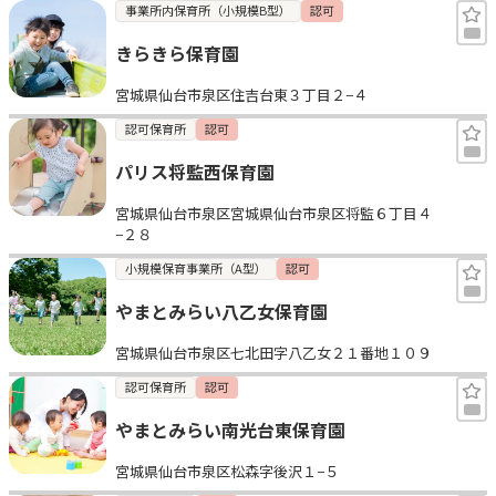
事業所内保育所（小規模B型）
認可
きらきら保育園
宮城県仙台市泉区住吉台東３丁目２−４
認可保育所
認可
パリス将監西保育園
宮城県仙台市泉区宮城県仙台市泉区将監６丁目４
−２８
小規模保育事業所（A型）
認可
やまとみらい八乙女保育園
宮城県仙台市泉区七北田字八乙女２１番地１０９
認可保育所
認可
やまとみらい南光台東保育園
宮城県仙台市泉区松森字後沢１−５