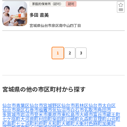
家庭的保育所（認可）
認可
多田 直美
宮城県仙台市泉区南中山四丁目
1
2
3
宮城県の他の市区町村から探す
仙台市青葉区
仙台市宮城野区
仙台市若林区
仙台市太白区
仙台市泉区
石巻市
塩竈市
気仙沼市
白石市
名取市
角田市
多賀城市
岩沼市
登米市
栗原市
東松島市
大崎市
富谷市
蔵王町
七ケ宿町
大河原町
村田町
柴田町
川崎町
丸森町
亘理町
山元町
松島町
七ヶ浜町
利府町
大和町
大郷町
大衡村
色麻町
加美町