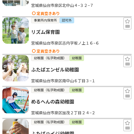
宮城県仙台市泉区北中山４−３２−７
見学日記
定員空きあり
事業所内保育所
認可外
メッセージ
リズム保育園
宮城県仙台市泉区古内字坂ノ上１６−６
おすすめの園
定員空きあり
幼稚園（私学助成園）
幼稚園
エンクルの特徴と活用方法
コラム
ふたばエンゼル幼稚園
お知らせ
宮城県仙台市泉区南中山６丁目３−１
幼稚園（私学助成園）
幼稚園
めるへんの森幼稚園
宮城県仙台市泉区加茂２丁目２４−２
幼稚園（私学助成園）
幼稚園
ふたばハイジ幼稚園