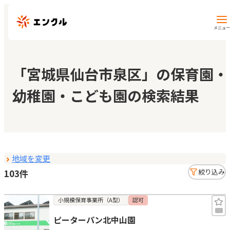
メニュー
保育園・幼稚園を探す
「宮城県仙台市泉区」の保育園・
幼稚園・こども園の検索結果
地図から探す
地域から探す
地域を変更
マイページ
103件
絞り込み
閲覧履歴
小規模保育事業所（A型）
認可
ピーターパン北中山園
お気に入り