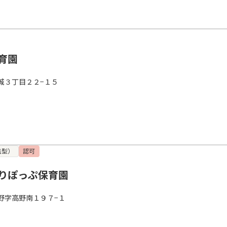
育園
城３丁目２２−１５
携型）
認可
りぽっぷ保育園
野字高野南１９７−１