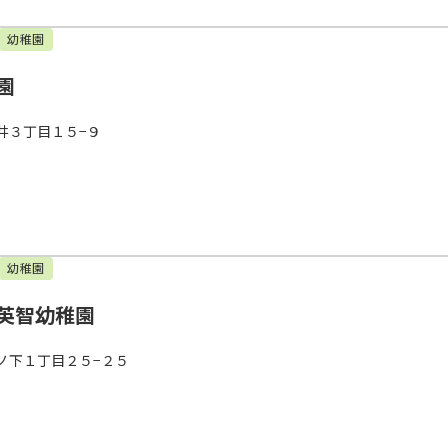
幼稚園
園
井３丁目１５−９
幼稚園
英智幼稚園
ノ下１丁目２５−２５