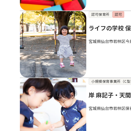
認可保育所
認可
ライフの学校 
宮城県仙台市若林区今泉
小規模保育事業所（C型
岸 麻記子・天間
宮城県仙台市若林区保