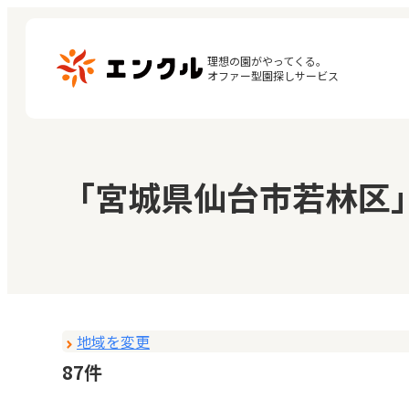
理想の園がやってくる。

オファー型園探しサービス
マ
保育園・幼稚園を探す
「宮城県仙台市若林区
閲
地図から探す
お
地域から探す
地域を変更
87件