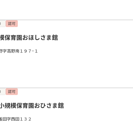
）
認可
模保育園おほしさま館
野字高野南１９７−１
）
認可
小規模保育園おひさま館
飯田字西田１３２