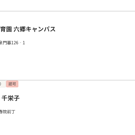
保育園 六郷キャンパス
門暮126‐1
）
認可
 千栄子
春院前丁