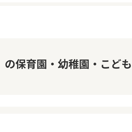
イページ
見学日記
」の保育園・幼稚園・こども
覧履歴
メッセージ
気に入り
おすすめの園