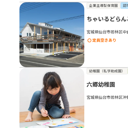
企業主導型保育園
認
ちゃいるどらん
宮城県仙台市若林区中
定員空きあり
幼稚園（私学助成園）
六郷幼稚園
宮城県仙台市若林区沖