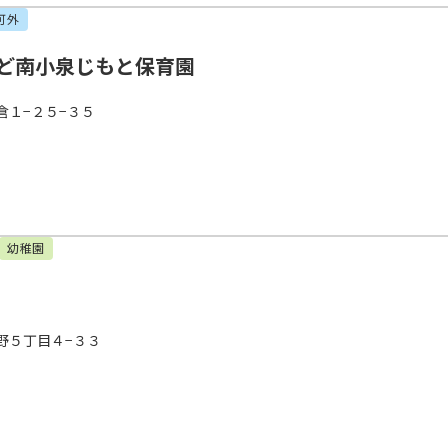
可外
ど南小泉じもと保育園
倉１−２５−３５
幼稚園
野５丁目４−３３