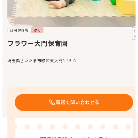
見学日記
メッセージ
認可保育所
認可
フラワー大門保育園
おすすめの園
埼玉県さいたま市緑区東大門3-15-8
エンクルの特徴と活用方法
コラム
お知らせ
電話で問い合わせる