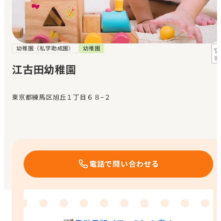
見学日記
メッセージ
幼稚園（私学助成園）
幼稚園
江古田幼稚園
おすすめの園
東京都練馬区旭丘１丁目６８−２
エンクルの特徴と活用方法
コラム
お知らせ
電話で問い合わせる