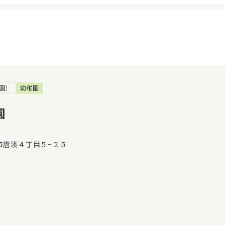
園）
幼稚園
イページ
見学日記
覧履歴
メッセージ
園
気に入り
おすすめの園
市唐湊４丁目５−２５