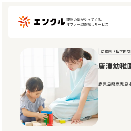
理想の園がやってくる。

オファー型園探しサービス
幼稚園（私学助成
マ
保育園・幼稚園を探す
閲
唐湊幼稚
地図から探す
お
地域から探す
鹿児島県鹿児島