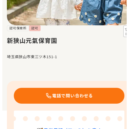
見学日記
メッセージ
認可保育所
認可
新狭山元氣保育園
おすすめの園
埼玉県狭山市東三ツ木151-1
エンクルの特徴と活用方法
コラム
お知らせ
電話で問い合わせる