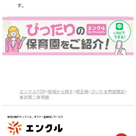
す。
エンクルTOP
>
地域から探す
>
埼玉県
>
さいたま市岩槻区
>
東武第二保育園
理想の園がやってくる。オファー型園探しサービス