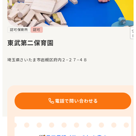
見学日記
メッセージ
認可保育所
認可
東武第二保育園
おすすめの園
埼玉県さいたま市岩槻区府内２−２７−４８
エンクルの特徴と活用方法
コラム
お知らせ
電話で問い合わせる