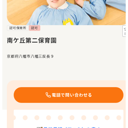
見学日記
メッセージ
認可保育所
認可
南ケ丘第二保育園
おすすめの園
京都府八幡市八幡三反長９
エンクルの特徴と活用方法
コラム
お知らせ
電話で問い合わせる