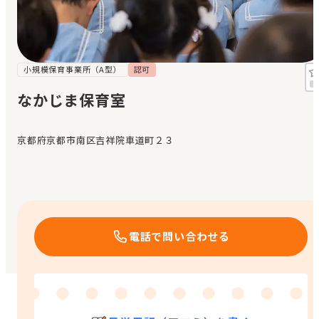
見学日記
メッセージ
小規模保育事業所（A型）
認可
なかじま保育室
おすすめの園
京都府京都市南区吉祥院車道町２３
エンクルの特徴と活用方法
コラム
お知らせ
電話で問い合わせる