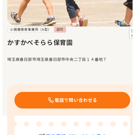
見学日記
メッセージ
小規模保育事業所（A型）
認可
かすかべそらら保育園
おすすめの園
埼玉県春日部市埼玉県春日部市中央二丁目１４番地７
エンクルの特徴と活用方法
コラム
お知らせ
電話で問い合わせる