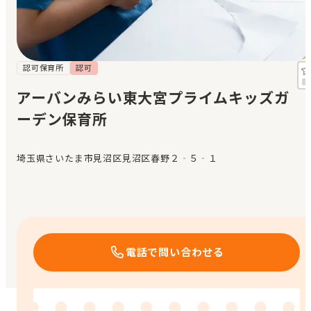
見学日記
メッセージ
認可保育所
認可
アーバンみらい東大宮プライムキッズガ
おすすめの園
ーデン保育所
エンクルの特徴と活用方法
コラム
埼玉県さいたま市見沼区見沼区春野２‐５‐１
お知らせ
電話で問い合わせる