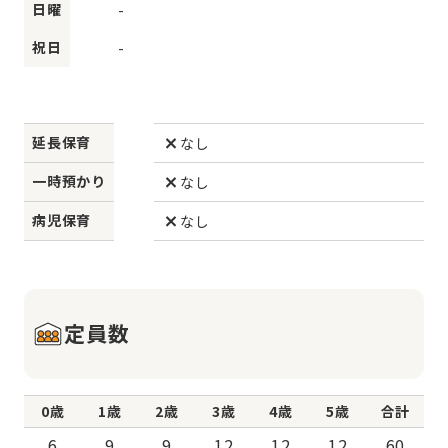
日曜
-
祝日
-
延長保育
なし
一時預かり
なし
病児保育
なし
定員数
0歳
1歳
2歳
3歳
4歳
5歳
合計
6
9
9
12
12
12
60