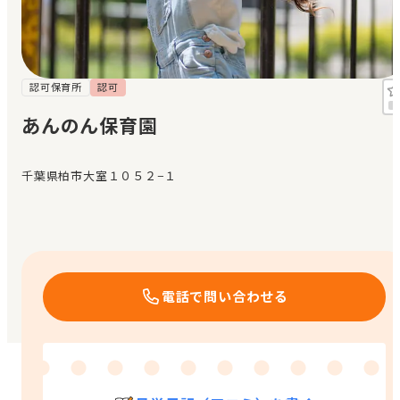
見学日記
メッセージ
認可保育所
認可
あんのん保育園
おすすめの園
千葉県柏市大室１０５２−１
エンクルの特徴と活用方法
コラム
お知らせ
電話で問い合わせる