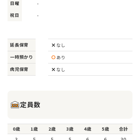
日曜
-
祝日
-
延長保育
なし
一時預かり
あり
病児保育
なし
定員数
0歳
1歳
2歳
3歳
4歳
5歳
合計
3
5
5
5
6
6
30