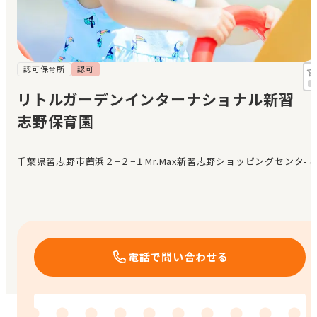
見学日記
メッセージ
認可保育所
認可
リトルガーデンインターナショナル新習
おすすめの園
志野保育園
エンクルの特徴と活用方法
コラム
千葉県習志野市茜浜２−２−１Mr.Max新習志野ショッピングセンタ-
お知らせ
電話で問い合わせる