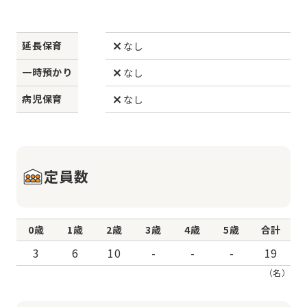
延長保育
なし
一時預かり
なし
病児保育
なし
定員数
0歳
1歳
2歳
3歳
4歳
5歳
合計
3
6
10
-
-
-
19
（名）