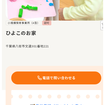
見学日記
メッセージ
小規模保育事業所（A型）
認可
ひよこのお家
おすすめの園
千葉県八街市文違301番地221
エンクルの特徴と活用方法
コラム
お知らせ
電話で問い合わせる